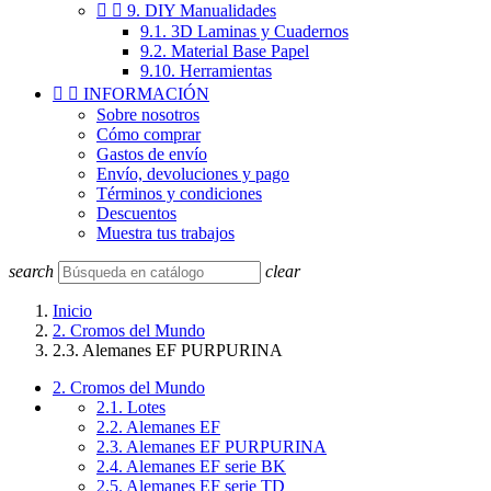


9. DIY Manualidades
9.1. 3D Laminas y Cuadernos
9.2. Material Base Papel
9.10. Herramientas


INFORMACIÓN
Sobre nosotros
Cómo comprar
Gastos de envío
Envío, devoluciones y pago
Términos y condiciones
Descuentos
Muestra tus trabajos
search
clear
Inicio
2. Cromos del Mundo
2.3. Alemanes EF PURPURINA
2. Cromos del Mundo
2.1. Lotes
2.2. Alemanes EF
2.3. Alemanes EF PURPURINA
2.4. Alemanes EF serie BK
2.5. Alemanes EF serie TD