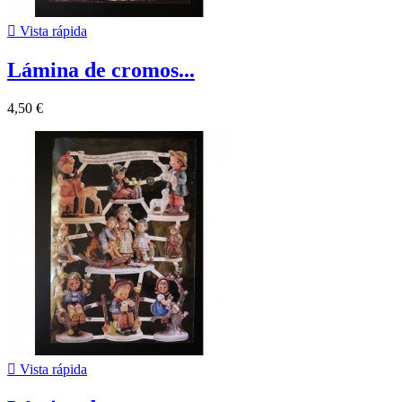

Vista rápida
Lámina de cromos...
4,50 €

Vista rápida