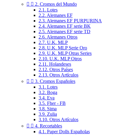


2. Cromos del Mundo
2.1. Lotes
2.2. Alemanes EF
2.3. Alemanes EF PURPURINA
2.4. Alemanes EF serie BK
2.5. Alemanes EF serie TD
2.6. Alemanes Otros
2.7. U.K. MLP
2.8. U.K. MLP Serie Oro
2.9. U.K. MLP Otras Series
2.10. U.K. MLP Otros
2.11. Holandeses
2.12. Otros Países
2.13. Otros Artículos


3. Cromos Españoles
3.1. Lotes
3.2. Boga
3.4. Eva
3.5. Fher - FB
3.8. Sima
3.9. Zulia
3.10. Otros Artículos


4. Recortables
4.1. Paper Dolls Españolas