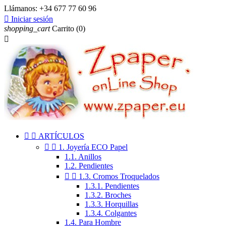
Llámanos:
+34 677 77 60 96

Iniciar sesión
shopping_cart
Carrito
(0)



ARTÍCULOS


1. Joyería ECO Papel
1.1. Anillos
1.2. Pendientes


1.3. Cromos Troquelados
1.3.1. Pendientes
1.3.2. Broches
1.3.3. Horquillas
1.3.4. Colgantes
1.4. Para Hombre