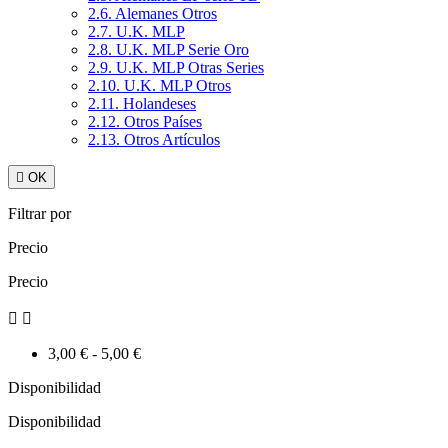
2.6. Alemanes Otros
2.7. U.K. MLP
2.8. U.K. MLP Serie Oro
2.9. U.K. MLP Otras Series
2.10. U.K. MLP Otros
2.11. Holandeses
2.12. Otros Países
2.13. Otros Artículos

OK
Filtrar por
Precio
Precio


3,00 € - 5,00 €
Disponibilidad
Disponibilidad