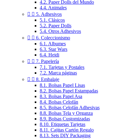
4.2. Paper Dolls del Mundo
4.4. Animales


5. Adhesivos
5.1. Clásicos
5.2. Paper Dolls
5.4. Otros Adhesivos


6. Coleccionismo
6.1. Albumes
6.3. Star Wars
6.4. Heidi


7. Papelería
7.1. Tarjetas y Postales
7.2. Marca páginas


8. Embalaje
8.1. Bolsas Papel Lisas
8.2. Bolsas Papel Estampadas
8.3. Bolsas Papel Asa
8.4. Bolsas Celofán
8.5. Bolsas Celofán Adhesivas
8.8. Bolsas Tela y Organza
8.9. Bolsas Customizadas
8.10. Etiquetas Tarjetas
8.11. Cajitas Cartón Regalo
8.13. Sets DIY Packaging