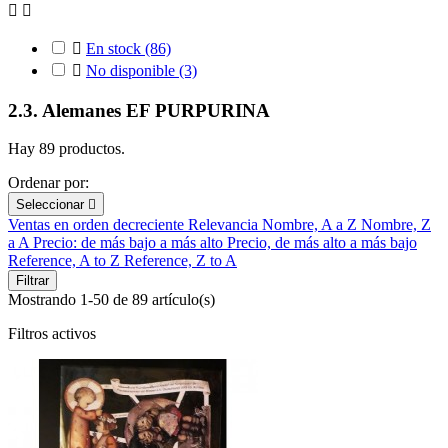



En stock
(86)

No disponible
(3)
2.3. Alemanes EF PURPURINA
Hay 89 productos.
Ordenar por:
Seleccionar

Ventas en orden decreciente
Relevancia
Nombre, A a Z
Nombre, Z
a A
Precio: de más bajo a más alto
Precio, de más alto a más bajo
Reference, A to Z
Reference, Z to A
Filtrar
Mostrando 1-50 de 89 artículo(s)
Filtros activos