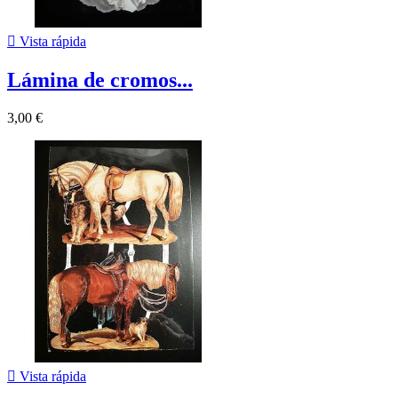

Vista rápida
Lámina de cromos...
3,00 €

Vista rápida