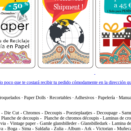
lo poco que te costará recibir tu pedido cómodamente en la dirección q
quelados · Paper Dolls · Recortables · Adhesivos · Papelería · Manua
 - Die Cut - Chromos - Decoupis - Poezieplaatjes - Decoupage - Samme
ets - Planche de decoupis - Planche de chromos découpis - Laminas de 
kuvia - Vintage paper - Gamle glansbilleder - Glansbilledark - Lamina
- Boga - Sima - Saldaña - Zulia - Album - Ark - Victorian - Muñecas R