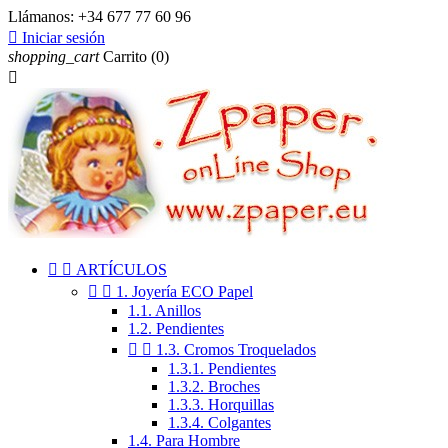
Llámanos:
+34 677 77 60 96

Iniciar sesión
shopping_cart
Carrito
(0)



ARTÍCULOS


1. Joyería ECO Papel
1.1. Anillos
1.2. Pendientes


1.3. Cromos Troquelados
1.3.1. Pendientes
1.3.2. Broches
1.3.3. Horquillas
1.3.4. Colgantes
1.4. Para Hombre