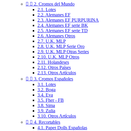


2. Cromos del Mundo
2.1. Lotes
2.2. Alemanes EF
2.3. Alemanes EF PURPURINA
2.4. Alemanes EF serie BK
2.5. Alemanes EF serie TD
2.6. Alemanes Otros
2.7. U.K. MLP
2.8. U.K. MLP Serie Oro
2.9. U.K. MLP Otras Series
2.10. U.K. MLP Otros
2.11. Holandeses
2.12. Otros Países
2.13. Otros Artículos


3. Cromos Españoles
3.1. Lotes
3.2. Boga
3.4. Eva
3.5. Fher - FB
3.8. Sima
3.9. Zulia
3.10. Otros Artículos


4. Recortables
4.1. Paper Dolls Españolas