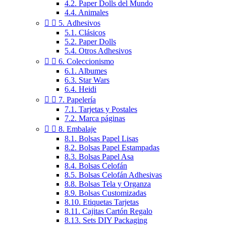
4.2. Paper Dolls del Mundo
4.4. Animales


5. Adhesivos
5.1. Clásicos
5.2. Paper Dolls
5.4. Otros Adhesivos


6. Coleccionismo
6.1. Albumes
6.3. Star Wars
6.4. Heidi


7. Papelería
7.1. Tarjetas y Postales
7.2. Marca páginas


8. Embalaje
8.1. Bolsas Papel Lisas
8.2. Bolsas Papel Estampadas
8.3. Bolsas Papel Asa
8.4. Bolsas Celofán
8.5. Bolsas Celofán Adhesivas
8.8. Bolsas Tela y Organza
8.9. Bolsas Customizadas
8.10. Etiquetas Tarjetas
8.11. Cajitas Cartón Regalo
8.13. Sets DIY Packaging