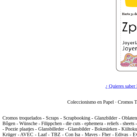
¿ Quieres saber 
Coleccionismo en Papel · Cromos Tro
Cromos troquelados - Scraps - Scrapbooking - Glanzbilder - Oblaten
Bôgen - Wünsche - Filippchen - die cuts - ephemera - reliefs - she
- Poezie plaatjes - Glansbilleder - Glansbilder - Bokmärken - Kiilto
Krüger - AVEC - Laaf - TBZ - Con Isa - Maves - Fher - Edivas - Eva 