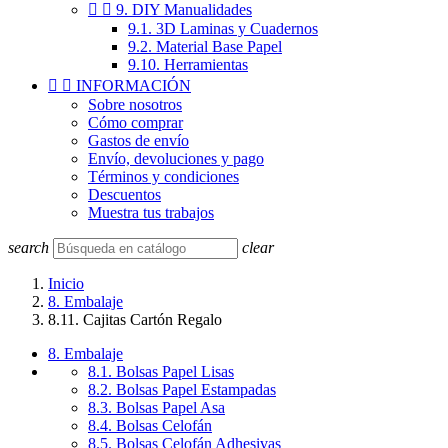


9. DIY Manualidades
9.1. 3D Laminas y Cuadernos
9.2. Material Base Papel
9.10. Herramientas


INFORMACIÓN
Sobre nosotros
Cómo comprar
Gastos de envío
Envío, devoluciones y pago
Términos y condiciones
Descuentos
Muestra tus trabajos
search
clear
Inicio
8. Embalaje
8.11. Cajitas Cartón Regalo
8. Embalaje
8.1. Bolsas Papel Lisas
8.2. Bolsas Papel Estampadas
8.3. Bolsas Papel Asa
8.4. Bolsas Celofán
8.5. Bolsas Celofán Adhesivas