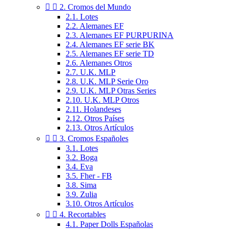


2. Cromos del Mundo
2.1. Lotes
2.2. Alemanes EF
2.3. Alemanes EF PURPURINA
2.4. Alemanes EF serie BK
2.5. Alemanes EF serie TD
2.6. Alemanes Otros
2.7. U.K. MLP
2.8. U.K. MLP Serie Oro
2.9. U.K. MLP Otras Series
2.10. U.K. MLP Otros
2.11. Holandeses
2.12. Otros Países
2.13. Otros Artículos


3. Cromos Españoles
3.1. Lotes
3.2. Boga
3.4. Eva
3.5. Fher - FB
3.8. Sima
3.9. Zulia
3.10. Otros Artículos


4. Recortables
4.1. Paper Dolls Españolas