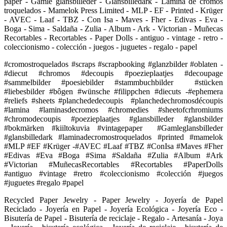
paper - Gamle glansbilleder - Glansbilledark - Lamina de cromos
troquelados - Mamelok Press Limited - MLP - EF - Printed - Krüger
- AVEC - Laaf - TBZ - Con Isa - Maves - Fher - Edivas - Eva -
Boga - Sima - Saldaña - Zulia - Album - Ark - Victorian - Muñecas
Recortables - Recortables - Paper Dolls - antiguo - vintage - retro -
coleccionismo - colección - juegos - juguetes - regalo - papel
#cromostroquelados #scraps #scrapbooking #glanzbilder #oblaten -
#diecut #chromos #decoupis #poezieplaatjes #decoupage
#sammelbilder #poesiebilder #stammbuchbilder #stücken
#liebesbilder #bôgen #wünsche #filippchen #diecuts -#ephemera
#reliefs #sheets #planchededecoupis #planchedechromosdécoupis
#lamina #laminasdecromos #chromedies #sheetofcrhromiums
#chromodecoupis #poezieplaatjes #glansbilleder #glansbilder
#bokmärken #kiiltokuvia #vintagepaper #Gamleglansbilleder
#glansbilledark #laminadecromostroquelados #printed #mamelok
#MLP #EF #Krüger -#AVEC #Laaf #TBZ #ConIsa #Maves #Fher
#Edivas #Eva #Boga #Sima #Saldaña #Zulia #Album #Ark
#Victorian #MuñecasRecortables #Recortables #PaperDolls
#antiguo #vintage #retro #coleccionismo #colección #juegos
#juguetes #regalo #papel
Recycled Paper Jewelry - Paper Jewelry - Joyería de Papel
Reciclado - Joyería en Papel - Joyería Ecológica - Joyería Eco -
Bisutería de Papel - Bisutería de reciclaje - Regalo - Artesanía - Joya