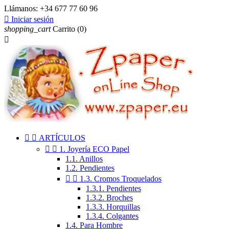
Llámanos:
+34 677 77 60 96

Iniciar sesión
shopping_cart
Carrito
(0)



ARTÍCULOS


1. Joyería ECO Papel
1.1. Anillos
1.2. Pendientes


1.3. Cromos Troquelados
1.3.1. Pendientes
1.3.2. Broches
1.3.3. Horquillas
1.3.4. Colgantes
1.4. Para Hombre