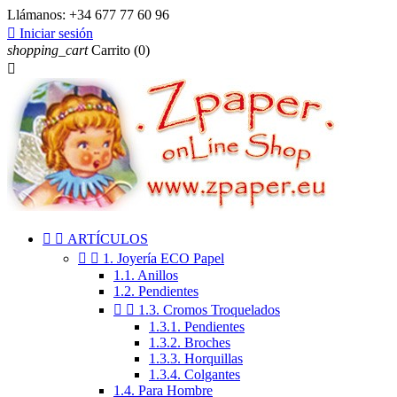
Llámanos:
+34 677 77 60 96

Iniciar sesión
shopping_cart
Carrito
(0)



ARTÍCULOS


1. Joyería ECO Papel
1.1. Anillos
1.2. Pendientes


1.3. Cromos Troquelados
1.3.1. Pendientes
1.3.2. Broches
1.3.3. Horquillas
1.3.4. Colgantes
1.4. Para Hombre