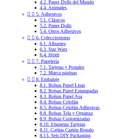
4.2. Paper Dolls del Mundo
4.4. Animales


5. Adhesivos
5.1. Clásicos
5.2. Paper Dolls
5.4. Otros Adhesivos


6. Coleccionismo
6.1. Albumes
6.3. Star Wars
6.4. Heidi


7. Papelería
7.1. Tarjetas y Postales
7.2. Marca páginas


8. Embalaje
8.1. Bolsas Papel Lisas
8.2. Bolsas Papel Estampadas
8.3. Bolsas Papel Asa
8.4. Bolsas Celofán
8.5. Bolsas Celofán Adhesivas
8.8. Bolsas Tela y Organza
8.9. Bolsas Customizadas
8.10. Etiquetas Tarjetas
8.11. Cajitas Cartón Regalo
8.13. Sets DIY Packaging