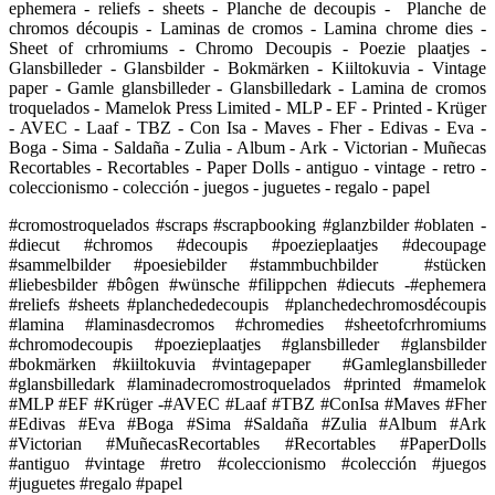
ephemera - reliefs - sheets - Planche de decoupis - Planche de
chromos découpis - Laminas de cromos - Lamina chrome dies -
Sheet of crhromiums - Chromo Decoupis - Poezie plaatjes -
Glansbilleder - Glansbilder - Bokmärken - Kiiltokuvia - Vintage
paper - Gamle glansbilleder - Glansbilledark - Lamina de cromos
troquelados - Mamelok Press Limited - MLP - EF - Printed - Krüger
- AVEC - Laaf - TBZ - Con Isa - Maves - Fher - Edivas - Eva -
Boga - Sima - Saldaña - Zulia - Album - Ark - Victorian - Muñecas
Recortables - Recortables - Paper Dolls - antiguo - vintage - retro -
coleccionismo - colección - juegos - juguetes - regalo - papel
#cromostroquelados #scraps #scrapbooking #glanzbilder #oblaten -
#diecut #chromos #decoupis #poezieplaatjes #decoupage
#sammelbilder #poesiebilder #stammbuchbilder #stücken
#liebesbilder #bôgen #wünsche #filippchen #diecuts -#ephemera
#reliefs #sheets #planchededecoupis #planchedechromosdécoupis
#lamina #laminasdecromos #chromedies #sheetofcrhromiums
#chromodecoupis #poezieplaatjes #glansbilleder #glansbilder
#bokmärken #kiiltokuvia #vintagepaper #Gamleglansbilleder
#glansbilledark #laminadecromostroquelados #printed #mamelok
#MLP #EF #Krüger -#AVEC #Laaf #TBZ #ConIsa #Maves #Fher
#Edivas #Eva #Boga #Sima #Saldaña #Zulia #Album #Ark
#Victorian #MuñecasRecortables #Recortables #PaperDolls
#antiguo #vintage #retro #coleccionismo #colección #juegos
#juguetes #regalo #papel