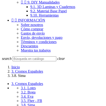


9. DIY Manualidades
9.1. 3D Laminas y Cuadernos
9.2. Material Base Papel
9.10. Herramientas


INFORMACIÓN
Sobre nosotros
Cómo comprar
Gastos de envío
Envío, devoluciones y pago
Términos y condiciones
Descuentos
Muestra tus trabajos
search
clear
Inicio
3. Cromos Españoles
3.8. Sima
3. Cromos Españoles
3.1. Lotes
3.2. Boga
3.4. Eva
3.5. Fher - FB
3.8. Sima