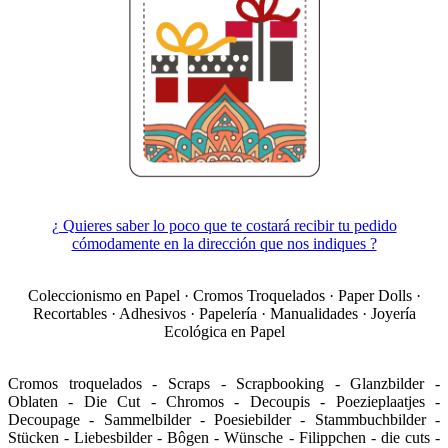
¿ Quieres saber lo poco que te costará recibir tu pedido
cómodamente en la dirección que nos indiques ?
Coleccionismo en Papel · Cromos Troquelados · Paper Dolls ·
Recortables · Adhesivos · Papelería · Manualidades · Joyería
Ecológica en Papel
Cromos troquelados - Scraps - Scrapbooking - Glanzbilder -
Oblaten - Die Cut - Chromos - Decoupis - Poezieplaatjes -
Decoupage - Sammelbilder - Poesiebilder - Stammbuchbilder -
Stücken - Liebesbilder - Bôgen - Wünsche - Filippchen - die cuts -