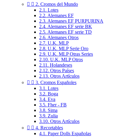


2. Cromos del Mundo
2.1. Lotes
2.2. Alemanes EF
2.3. Alemanes EF PURPURINA
2.4. Alemanes EF serie BK
2.5. Alemanes EF serie TD
2.6. Alemanes Otros
2.7. U.K. MLP
2.8. U.K. MLP Serie Oro
2.9. U.K. MLP Otras Series
2.10. U.K. MLP Otros
2.11. Holandeses
2.12. Otros Países
2.13. Otros Artículos


3. Cromos Españoles
3.1. Lotes
3.2. Boga
3.4. Eva
3.5. Fher - FB
3.8. Sima
3.9. Zulia
3.10. Otros Artículos


4. Recortables
4.1. Paper Dolls Españolas