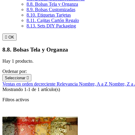
8.8. Bolsas Tela y Organza
8.9. Bolsas Customizadas
8.10. Etiquetas Tarjetas
8.11. Cajitas Cartón Regalo
8.13. Sets DIY Packaging

OK
8.8. Bolsas Tela y Organza
Hay 1 producto.
Ordenar por:
Seleccionar

Ventas en orden decreciente
Relevancia
Nombre, A a Z
Nombre, Z a
Mostrando 1-1 de 1 artículo(s)
Filtros activos