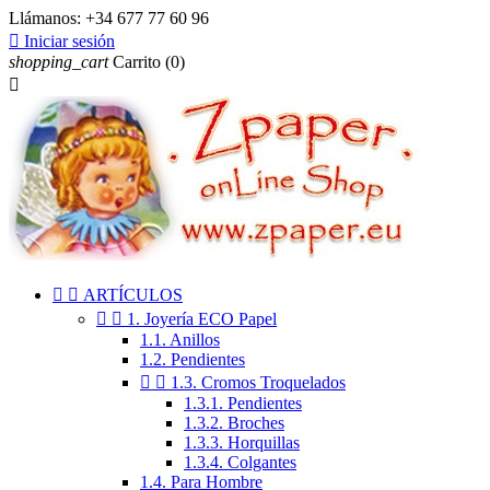
Llámanos:
+34 677 77 60 96

Iniciar sesión
shopping_cart
Carrito
(0)



ARTÍCULOS


1. Joyería ECO Papel
1.1. Anillos
1.2. Pendientes


1.3. Cromos Troquelados
1.3.1. Pendientes
1.3.2. Broches
1.3.3. Horquillas
1.3.4. Colgantes
1.4. Para Hombre