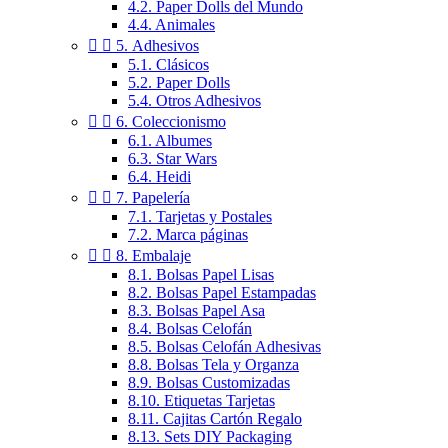
4.2. Paper Dolls del Mundo
4.4. Animales


5. Adhesivos
5.1. Clásicos
5.2. Paper Dolls
5.4. Otros Adhesivos


6. Coleccionismo
6.1. Albumes
6.3. Star Wars
6.4. Heidi


7. Papelería
7.1. Tarjetas y Postales
7.2. Marca páginas


8. Embalaje
8.1. Bolsas Papel Lisas
8.2. Bolsas Papel Estampadas
8.3. Bolsas Papel Asa
8.4. Bolsas Celofán
8.5. Bolsas Celofán Adhesivas
8.8. Bolsas Tela y Organza
8.9. Bolsas Customizadas
8.10. Etiquetas Tarjetas
8.11. Cajitas Cartón Regalo
8.13. Sets DIY Packaging