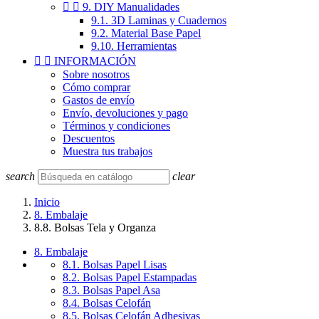


9. DIY Manualidades
9.1. 3D Laminas y Cuadernos
9.2. Material Base Papel
9.10. Herramientas


INFORMACIÓN
Sobre nosotros
Cómo comprar
Gastos de envío
Envío, devoluciones y pago
Términos y condiciones
Descuentos
Muestra tus trabajos
search
clear
Inicio
8. Embalaje
8.8. Bolsas Tela y Organza
8. Embalaje
8.1. Bolsas Papel Lisas
8.2. Bolsas Papel Estampadas
8.3. Bolsas Papel Asa
8.4. Bolsas Celofán
8.5. Bolsas Celofán Adhesivas