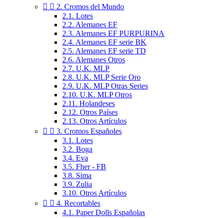


2. Cromos del Mundo
2.1. Lotes
2.2. Alemanes EF
2.3. Alemanes EF PURPURINA
2.4. Alemanes EF serie BK
2.5. Alemanes EF serie TD
2.6. Alemanes Otros
2.7. U.K. MLP
2.8. U.K. MLP Serie Oro
2.9. U.K. MLP Otras Series
2.10. U.K. MLP Otros
2.11. Holandeses
2.12. Otros Países
2.13. Otros Artículos


3. Cromos Españoles
3.1. Lotes
3.2. Boga
3.4. Eva
3.5. Fher - FB
3.8. Sima
3.9. Zulia
3.10. Otros Artículos


4. Recortables
4.1. Paper Dolls Españolas