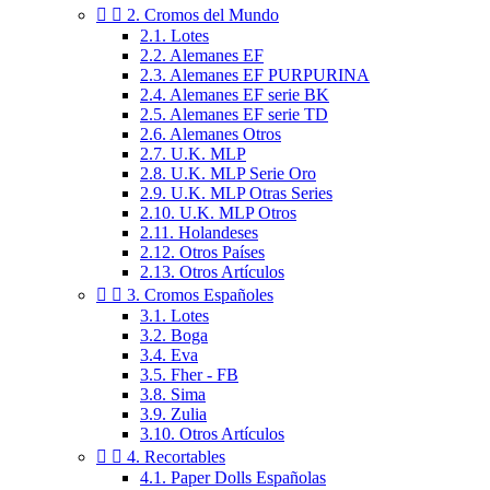


2. Cromos del Mundo
2.1. Lotes
2.2. Alemanes EF
2.3. Alemanes EF PURPURINA
2.4. Alemanes EF serie BK
2.5. Alemanes EF serie TD
2.6. Alemanes Otros
2.7. U.K. MLP
2.8. U.K. MLP Serie Oro
2.9. U.K. MLP Otras Series
2.10. U.K. MLP Otros
2.11. Holandeses
2.12. Otros Países
2.13. Otros Artículos


3. Cromos Españoles
3.1. Lotes
3.2. Boga
3.4. Eva
3.5. Fher - FB
3.8. Sima
3.9. Zulia
3.10. Otros Artículos


4. Recortables
4.1. Paper Dolls Españolas