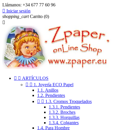
Llámanos:
+34 677 77 60 96

Iniciar sesión
shopping_cart
Carrito
(0)



ARTÍCULOS


1. Joyería ECO Papel
1.1. Anillos
1.2. Pendientes


1.3. Cromos Troquelados
1.3.1. Pendientes
1.3.2. Broches
1.3.3. Horquillas
1.3.4. Colgantes
1.4. Para Hombre