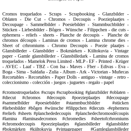
Cromos troquelados - Scraps - Scrapbooking - Glanzbilder -
Oblaten - Die Cut - Chromos - Decoupis - Poezieplaatjes -
Decoupage - Sammelbilder - Poesiebilder - Stammbuchbilder -
Stücken - Liebesbilder - Bôgen - Wünsche - Filippchen - die cuts -
ephemera - reliefs - sheets - Planche de decoupis - Planche de
chromos découpis - Laminas de cromos - Lamina chrome dies -
Sheet of crhromiums - Chromo Decoupis - Poezie plaatjes -
Glansbilleder - Glansbilder - Bokmärken - Kiiltokuvia - Vintage
paper - Gamle glansbilleder - Glansbilledark - Lamina de cromos
troquelados - Mamelok Press Limited - MLP - EF - Printed - Krüger
- AVEC - Laaf - TBZ - Con Isa - Maves - Fher - Edivas - Eva -
Boga - Sima - Saldaña - Zulia - Album - Ark - Victorian - Muñecas
Recortables - Recortables - Paper Dolls - antiguo - vintage - retro -
coleccionismo - colección - juegos - juguetes - regalo - papel
#cromostroquelados #scraps #scrapbooking #glanzbilder #oblaten -
#diecut #chromos #decoupis #poezieplaatjes #decoupage
#sammelbilder #poesiebilder #stammbuchbilder #stücken
#liebesbilder #bôgen #wünsche #filippchen #diecuts -#ephemera
#reliefs #sheets #planchededecoupis #planchedechromosdécoupis
#lamina #laminasdecromos #chromedies #sheetofcrhromiums
#chromodecoupis #poezieplaatjes #glansbilleder #glansbilder
#bokmärken #kiiltokuvia #vintagepaper #Gamleglansbilleder