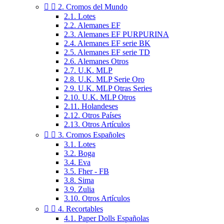


2. Cromos del Mundo
2.1. Lotes
2.2. Alemanes EF
2.3. Alemanes EF PURPURINA
2.4. Alemanes EF serie BK
2.5. Alemanes EF serie TD
2.6. Alemanes Otros
2.7. U.K. MLP
2.8. U.K. MLP Serie Oro
2.9. U.K. MLP Otras Series
2.10. U.K. MLP Otros
2.11. Holandeses
2.12. Otros Países
2.13. Otros Artículos


3. Cromos Españoles
3.1. Lotes
3.2. Boga
3.4. Eva
3.5. Fher - FB
3.8. Sima
3.9. Zulia
3.10. Otros Artículos


4. Recortables
4.1. Paper Dolls Españolas