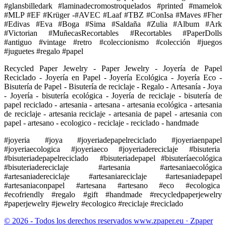
#glansbilledark #laminadecromostroquelados #printed #mamelok
#MLP #EF #Krüger -#AVEC #Laaf #TBZ #ConIsa #Maves #Fher
#Edivas #Eva #Boga #Sima #Saldaña #Zulia #Album #Ark
#Victorian #MuñecasRecortables #Recortables #PaperDolls
#antiguo #vintage #retro #coleccionismo #colección #juegos
#juguetes #regalo #papel
Recycled Paper Jewelry - Paper Jewelry - Joyería de Papel
Reciclado - Joyería en Papel - Joyería Ecológica - Joyería Eco -
Bisutería de Papel - Bisutería de reciclaje - Regalo - Artesanía - Joya
- Joyería - bisutería ecológica - Joyería de reciclaje - bisutería de
papel reciclado - artesania - artesana - artesania ecológica - artesania
de reciclaje - artesania reciclaje - artesania de papel - artesania con
papel - artesano - ecologico - reciclaje - reciclado - handmade
#joyeria #joya #joyeriadepapelreciclado #joyeriaenpapel
#joyeriaecologica #joyeriaeco #joyeriadereciclaje #bisuteria
#bisuteriadepapelreciclado #bisuteriadepapel #bisuteríaecológica
#bisuteriadereciclaje #artesania #artesaniaecológica
#artesaniadereciclaje #artesaniareciclaje #artesaniadepapel
#artesaniaconpapel #artesana #artesano #eco #ecologica
#ecofriendly #regalo #gift #handmade #recycledpaperjewelry
#paperjewelry #jewelry #ecologico #reciclaje #reciclado
© 2026 - Todos los derechos reservados www.zpaper.eu · Zpaper