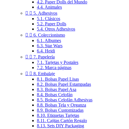
4.2. Paper Dolls del Mundo
4.4. Animales


5. Adhesivos
5.1. Clásicos
5.2. Paper Dolls
5.4. Otros Adhesivos


6. Coleccionismo
6.1. Albumes
6.3. Star Wars
6.4. Heidi


7. Papelería
7.1. Tarjetas y Postales
7.2. Marca páginas


8. Embalaje
8.1. Bolsas Papel Lisas
8.2. Bolsas Papel Estampadas
8.3. Bolsas Papel Asa
8.4. Bolsas Celofán
8.5. Bolsas Celofán Adhesivas
8.8. Bolsas Tela y Organza
8.9. Bolsas Customizadas
8.10. Etiquetas Tarjetas
8.11. Cajitas Cartón Regalo
8.13. Sets DIY Packaging