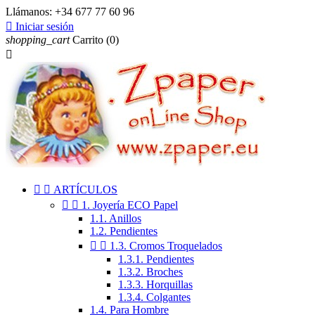
Llámanos:
+34 677 77 60 96

Iniciar sesión
shopping_cart
Carrito
(0)



ARTÍCULOS


1. Joyería ECO Papel
1.1. Anillos
1.2. Pendientes


1.3. Cromos Troquelados
1.3.1. Pendientes
1.3.2. Broches
1.3.3. Horquillas
1.3.4. Colgantes
1.4. Para Hombre