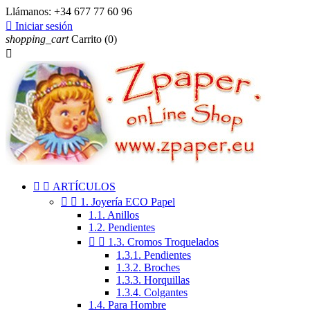
Llámanos:
+34 677 77 60 96

Iniciar sesión
shopping_cart
Carrito
(0)



ARTÍCULOS


1. Joyería ECO Papel
1.1. Anillos
1.2. Pendientes


1.3. Cromos Troquelados
1.3.1. Pendientes
1.3.2. Broches
1.3.3. Horquillas
1.3.4. Colgantes
1.4. Para Hombre