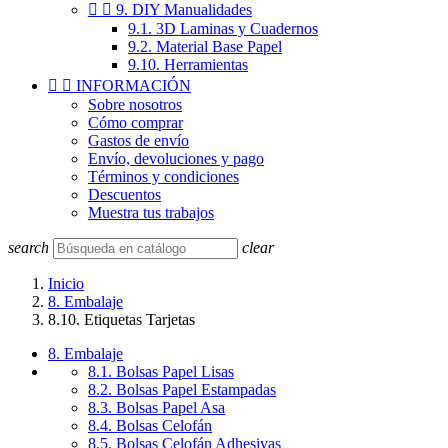


9. DIY Manualidades
9.1. 3D Laminas y Cuadernos
9.2. Material Base Papel
9.10. Herramientas


INFORMACIÓN
Sobre nosotros
Cómo comprar
Gastos de envío
Envío, devoluciones y pago
Términos y condiciones
Descuentos
Muestra tus trabajos
search
clear
Inicio
8. Embalaje
8.10. Etiquetas Tarjetas
8. Embalaje
8.1. Bolsas Papel Lisas
8.2. Bolsas Papel Estampadas
8.3. Bolsas Papel Asa
8.4. Bolsas Celofán
8.5. Bolsas Celofán Adhesivas