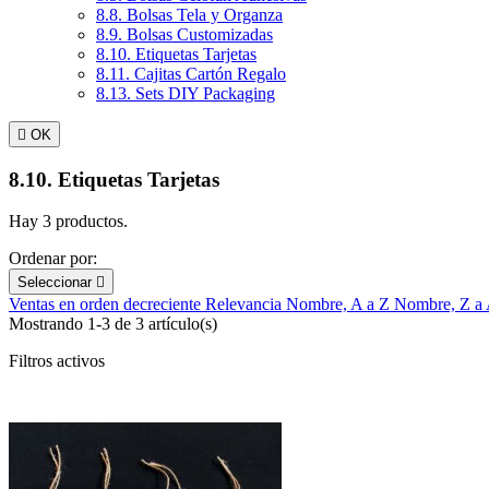
8.8. Bolsas Tela y Organza
8.9. Bolsas Customizadas
8.10. Etiquetas Tarjetas
8.11. Cajitas Cartón Regalo
8.13. Sets DIY Packaging

OK
8.10. Etiquetas Tarjetas
Hay 3 productos.
Ordenar por:
Seleccionar

Ventas en orden decreciente
Relevancia
Nombre, A a Z
Nombre, Z a
Mostrando 1-3 de 3 artículo(s)
Filtros activos