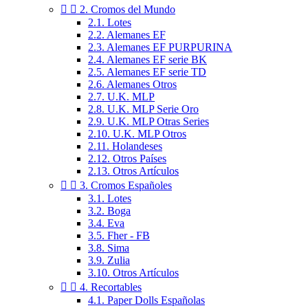


2. Cromos del Mundo
2.1. Lotes
2.2. Alemanes EF
2.3. Alemanes EF PURPURINA
2.4. Alemanes EF serie BK
2.5. Alemanes EF serie TD
2.6. Alemanes Otros
2.7. U.K. MLP
2.8. U.K. MLP Serie Oro
2.9. U.K. MLP Otras Series
2.10. U.K. MLP Otros
2.11. Holandeses
2.12. Otros Países
2.13. Otros Artículos


3. Cromos Españoles
3.1. Lotes
3.2. Boga
3.4. Eva
3.5. Fher - FB
3.8. Sima
3.9. Zulia
3.10. Otros Artículos


4. Recortables
4.1. Paper Dolls Españolas