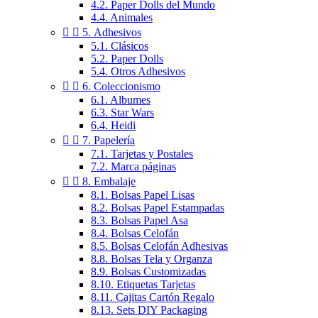
4.2. Paper Dolls del Mundo
4.4. Animales


5. Adhesivos
5.1. Clásicos
5.2. Paper Dolls
5.4. Otros Adhesivos


6. Coleccionismo
6.1. Albumes
6.3. Star Wars
6.4. Heidi


7. Papelería
7.1. Tarjetas y Postales
7.2. Marca páginas


8. Embalaje
8.1. Bolsas Papel Lisas
8.2. Bolsas Papel Estampadas
8.3. Bolsas Papel Asa
8.4. Bolsas Celofán
8.5. Bolsas Celofán Adhesivas
8.8. Bolsas Tela y Organza
8.9. Bolsas Customizadas
8.10. Etiquetas Tarjetas
8.11. Cajitas Cartón Regalo
8.13. Sets DIY Packaging