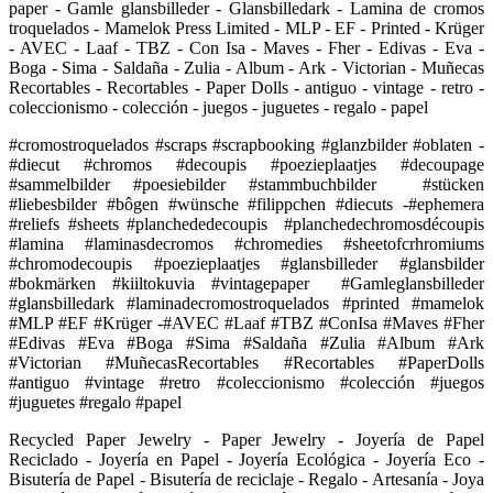
paper - Gamle glansbilleder - Glansbilledark - Lamina de cromos
troquelados - Mamelok Press Limited - MLP - EF - Printed - Krüger
- AVEC - Laaf - TBZ - Con Isa - Maves - Fher - Edivas - Eva -
Boga - Sima - Saldaña - Zulia - Album - Ark - Victorian - Muñecas
Recortables - Recortables - Paper Dolls - antiguo - vintage - retro -
coleccionismo - colección - juegos - juguetes - regalo - papel
#cromostroquelados #scraps #scrapbooking #glanzbilder #oblaten -
#diecut #chromos #decoupis #poezieplaatjes #decoupage
#sammelbilder #poesiebilder #stammbuchbilder #stücken
#liebesbilder #bôgen #wünsche #filippchen #diecuts -#ephemera
#reliefs #sheets #planchededecoupis #planchedechromosdécoupis
#lamina #laminasdecromos #chromedies #sheetofcrhromiums
#chromodecoupis #poezieplaatjes #glansbilleder #glansbilder
#bokmärken #kiiltokuvia #vintagepaper #Gamleglansbilleder
#glansbilledark #laminadecromostroquelados #printed #mamelok
#MLP #EF #Krüger -#AVEC #Laaf #TBZ #ConIsa #Maves #Fher
#Edivas #Eva #Boga #Sima #Saldaña #Zulia #Album #Ark
#Victorian #MuñecasRecortables #Recortables #PaperDolls
#antiguo #vintage #retro #coleccionismo #colección #juegos
#juguetes #regalo #papel
Recycled Paper Jewelry - Paper Jewelry - Joyería de Papel
Reciclado - Joyería en Papel - Joyería Ecológica - Joyería Eco -
Bisutería de Papel - Bisutería de reciclaje - Regalo - Artesanía - Joya