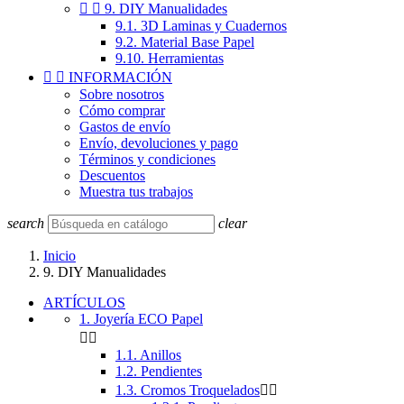


9. DIY Manualidades
9.1. 3D Laminas y Cuadernos
9.2. Material Base Papel
9.10. Herramientas


INFORMACIÓN
Sobre nosotros
Cómo comprar
Gastos de envío
Envío, devoluciones y pago
Términos y condiciones
Descuentos
Muestra tus trabajos
search
clear
Inicio
9. DIY Manualidades
ARTÍCULOS
1. Joyería ECO Papel


1.1. Anillos
1.2. Pendientes
1.3. Cromos Troquelados

