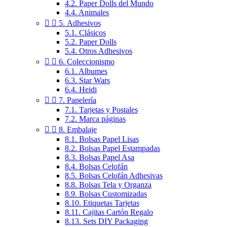
4.2. Paper Dolls del Mundo
4.4. Animales


5. Adhesivos
5.1. Clásicos
5.2. Paper Dolls
5.4. Otros Adhesivos


6. Coleccionismo
6.1. Albumes
6.3. Star Wars
6.4. Heidi


7. Papelería
7.1. Tarjetas y Postales
7.2. Marca páginas


8. Embalaje
8.1. Bolsas Papel Lisas
8.2. Bolsas Papel Estampadas
8.3. Bolsas Papel Asa
8.4. Bolsas Celofán
8.5. Bolsas Celofán Adhesivas
8.8. Bolsas Tela y Organza
8.9. Bolsas Customizadas
8.10. Etiquetas Tarjetas
8.11. Cajitas Cartón Regalo
8.13. Sets DIY Packaging