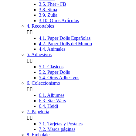
3.5. Fher - FB
3.8. Sima
3.9. Zulia
3.10. Otros Artículos
4. Recortables


4.1. Paper Dolls Españolas
4.2. Paper Dolls del Mundo
4.4. Animales
5. Adhesivos


5.1. Clásicos
5.2. Paper Dolls
5.4. Otros Adhesivos
6. Coleccionismo


6.1. Albumes
6.3. Star Wars
6.4. Heidi
7. Papelería


7.1. Tarjetas y Postales
7.2. Marca páginas
8. Embalaje