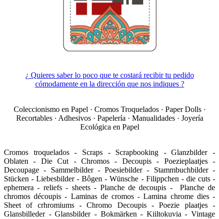
¿ Quieres saber lo poco que te costará recibir tu pedido
cómodamente en la dirección que nos indiques ?
Coleccionismo en Papel · Cromos Troquelados · Paper Dolls ·
Recortables · Adhesivos · Papelería · Manualidades · Joyería
Ecológica en Papel
Cromos troquelados - Scraps - Scrapbooking - Glanzbilder -
Oblaten - Die Cut - Chromos - Decoupis - Poezieplaatjes -
Decoupage - Sammelbilder - Poesiebilder - Stammbuchbilder -
Stücken - Liebesbilder - Bôgen - Wünsche - Filippchen - die cuts -
ephemera - reliefs - sheets - Planche de decoupis - Planche de
chromos découpis - Laminas de cromos - Lamina chrome dies -
Sheet of crhromiums - Chromo Decoupis - Poezie plaatjes -
Glansbilleder - Glansbilder - Bokmärken - Kiiltokuvia - Vintage