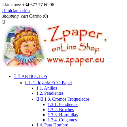
Llámanos:
+34 677 77 60 96

Iniciar sesión
shopping_cart
Carrito
(0)



ARTÍCULOS


1. Joyería ECO Papel
1.1. Anillos
1.2. Pendientes


1.3. Cromos Troquelados
1.3.1. Pendientes
1.3.2. Broches
1.3.3. Horquillas
1.3.4. Colgantes
1.4. Para Hombre