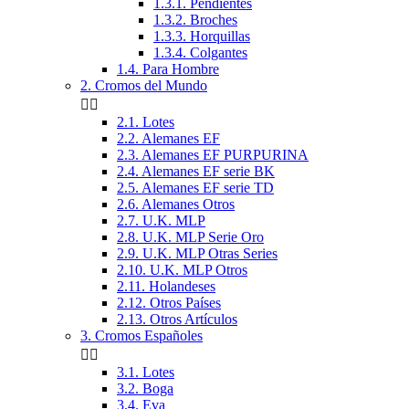
1.3.1. Pendientes
1.3.2. Broches
1.3.3. Horquillas
1.3.4. Colgantes
1.4. Para Hombre
2. Cromos del Mundo


2.1. Lotes
2.2. Alemanes EF
2.3. Alemanes EF PURPURINA
2.4. Alemanes EF serie BK
2.5. Alemanes EF serie TD
2.6. Alemanes Otros
2.7. U.K. MLP
2.8. U.K. MLP Serie Oro
2.9. U.K. MLP Otras Series
2.10. U.K. MLP Otros
2.11. Holandeses
2.12. Otros Países
2.13. Otros Artículos
3. Cromos Españoles


3.1. Lotes
3.2. Boga
3.4. Eva