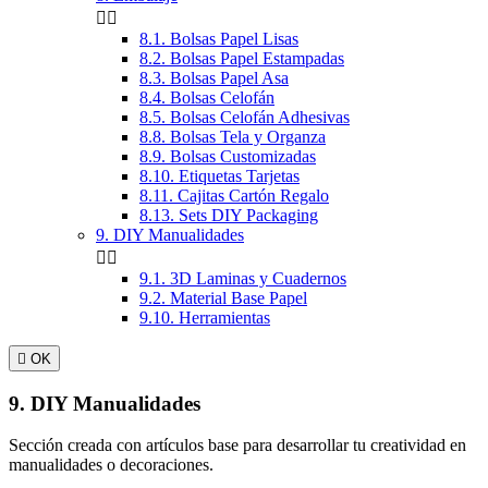


8.1. Bolsas Papel Lisas
8.2. Bolsas Papel Estampadas
8.3. Bolsas Papel Asa
8.4. Bolsas Celofán
8.5. Bolsas Celofán Adhesivas
8.8. Bolsas Tela y Organza
8.9. Bolsas Customizadas
8.10. Etiquetas Tarjetas
8.11. Cajitas Cartón Regalo
8.13. Sets DIY Packaging
9. DIY Manualidades


9.1. 3D Laminas y Cuadernos
9.2. Material Base Papel
9.10. Herramientas

OK
9. DIY Manualidades
Sección creada con artículos base para desarrollar tu creatividad en
manualidades o decoraciones.