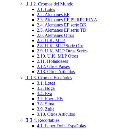


2. Cromos del Mundo
2.1. Lotes
2.2. Alemanes EF
2.3. Alemanes EF PURPURINA
2.4. Alemanes EF serie BK
2.5. Alemanes EF serie TD
2.6. Alemanes Otros
2.7. U.K. MLP
2.8. U.K. MLP Serie Oro
2.9. U.K. MLP Otras Series
2.10. U.K. MLP Otros
2.11. Holandeses
2.12. Otros Países
2.13. Otros Artículos


3. Cromos Españoles
3.1. Lotes
3.2. Boga
3.4. Eva
3.5. Fher - FB
3.8. Sima
3.9. Zulia
3.10. Otros Artículos


4. Recortables
4.1. Paper Dolls Españolas