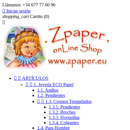
Llámanos:
+34 677 77 60 96

Iniciar sesión
shopping_cart
Carrito
(0)



ARTÍCULOS


1. Joyería ECO Papel
1.1. Anillos
1.2. Pendientes


1.3. Cromos Troquelados
1.3.1. Pendientes
1.3.2. Broches
1.3.3. Horquillas
1.3.4. Colgantes
1.4. Para Hombre