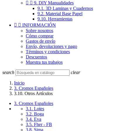


9. DIY Manualidades
9.1. 3D Laminas y Cuadernos
9.2. Material Base Papel
9.10. Herramientas


INFORMACIÓN
Sobre nosotros
Cómo comprar
Gastos de envío
Envío, devoluciones y pago
Términos y condiciones
Descuentos
Muestra tus trabajos
search
clear
Inicio
3. Cromos Españoles
3.10. Otros Artículos
3. Cromos Españoles
3.1. Lotes
3.2. Boga
3.4. Eva
3.5. Fher - FB
3.8. Sima