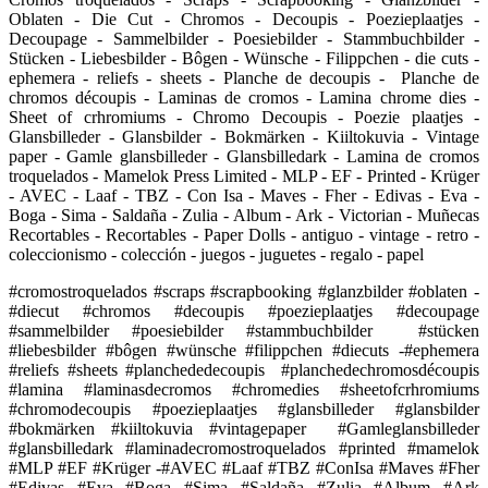
Oblaten - Die Cut - Chromos - Decoupis - Poezieplaatjes -
Decoupage - Sammelbilder - Poesiebilder - Stammbuchbilder -
Stücken - Liebesbilder - Bôgen - Wünsche - Filippchen - die cuts -
ephemera - reliefs - sheets - Planche de decoupis - Planche de
chromos découpis - Laminas de cromos - Lamina chrome dies -
Sheet of crhromiums - Chromo Decoupis - Poezie plaatjes -
Glansbilleder - Glansbilder - Bokmärken - Kiiltokuvia - Vintage
paper - Gamle glansbilleder - Glansbilledark - Lamina de cromos
troquelados - Mamelok Press Limited - MLP - EF - Printed - Krüger
- AVEC - Laaf - TBZ - Con Isa - Maves - Fher - Edivas - Eva -
Boga - Sima - Saldaña - Zulia - Album - Ark - Victorian - Muñecas
Recortables - Recortables - Paper Dolls - antiguo - vintage - retro -
coleccionismo - colección - juegos - juguetes - regalo - papel
#cromostroquelados #scraps #scrapbooking #glanzbilder #oblaten -
#diecut #chromos #decoupis #poezieplaatjes #decoupage
#sammelbilder #poesiebilder #stammbuchbilder #stücken
#liebesbilder #bôgen #wünsche #filippchen #diecuts -#ephemera
#reliefs #sheets #planchededecoupis #planchedechromosdécoupis
#lamina #laminasdecromos #chromedies #sheetofcrhromiums
#chromodecoupis #poezieplaatjes #glansbilleder #glansbilder
#bokmärken #kiiltokuvia #vintagepaper #Gamleglansbilleder
#glansbilledark #laminadecromostroquelados #printed #mamelok
#MLP #EF #Krüger -#AVEC #Laaf #TBZ #ConIsa #Maves #Fher
#Edivas #Eva #Boga #Sima #Saldaña #Zulia #Album #Ark