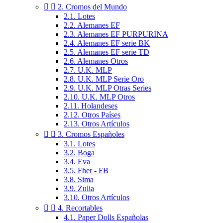


2. Cromos del Mundo
2.1. Lotes
2.2. Alemanes EF
2.3. Alemanes EF PURPURINA
2.4. Alemanes EF serie BK
2.5. Alemanes EF serie TD
2.6. Alemanes Otros
2.7. U.K. MLP
2.8. U.K. MLP Serie Oro
2.9. U.K. MLP Otras Series
2.10. U.K. MLP Otros
2.11. Holandeses
2.12. Otros Países
2.13. Otros Artículos


3. Cromos Españoles
3.1. Lotes
3.2. Boga
3.4. Eva
3.5. Fher - FB
3.8. Sima
3.9. Zulia
3.10. Otros Artículos


4. Recortables
4.1. Paper Dolls Españolas