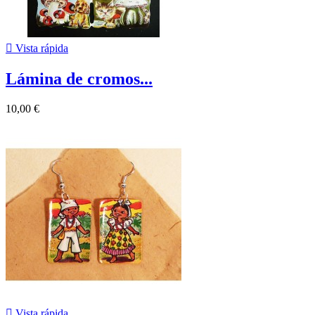

Vista rápida
Lámina de cromos...
10,00 €

Vista rápida