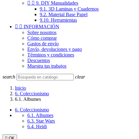


9. DIY Manualidades
9.1. 3D Laminas y Cuadernos
9.2. Material Base Papel
9.10. Herramientas


INFORMACIÓN
Sobre nosotros
Cómo comprar
Gastos de envío
Envío, devoluciones y pago
Términos y condiciones
Descuentos
Muestra tus trabajos
search
clear
Inicio
6. Coleccionismo
6.1. Albumes
6. Coleccionismo
6.1. Albumes
6.3. Star Wars
6.4. Heidi

OK