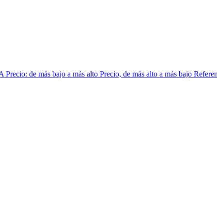
 A
Precio: de más bajo a más alto
Precio, de más alto a más bajo
Referen