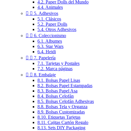
4.2. Paper Dolls del Mundo
4.4. Animales


5. Adhesivos
5.1. Clásicos
5.2. Paper Dolls
5.4. Otros Adhesivos


6. Coleccionismo
6.1. Albumes
6.3. Star Wars
6.4. Heidi


7. Papelería
7.1. Tarjetas y Postales
7.2. Marca páginas


8. Embalaje
8.1. Bolsas Papel Lisas
8.2. Bolsas Papel Estampadas
8.3. Bolsas Papel Asa
8.4. Bolsas Celofán
8.5. Bolsas Celofán Adhesivas
8.8. Bolsas Tela y Organza
8.9. Bolsas Customizadas
8.10. Etiquetas Tarjetas
8.11. Cajitas Cartón Regalo
8.13. Sets DIY Packaging