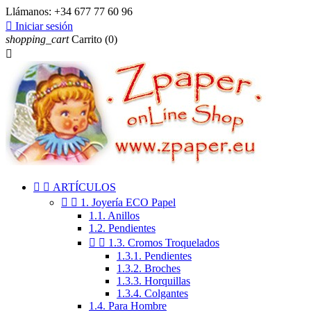
Llámanos:
+34 677 77 60 96

Iniciar sesión
shopping_cart
Carrito
(0)



ARTÍCULOS


1. Joyería ECO Papel
1.1. Anillos
1.2. Pendientes


1.3. Cromos Troquelados
1.3.1. Pendientes
1.3.2. Broches
1.3.3. Horquillas
1.3.4. Colgantes
1.4. Para Hombre