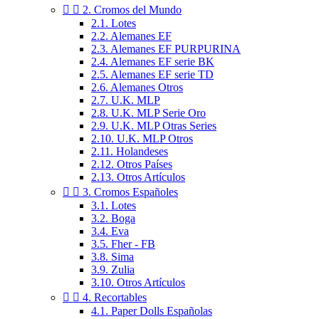


2. Cromos del Mundo
2.1. Lotes
2.2. Alemanes EF
2.3. Alemanes EF PURPURINA
2.4. Alemanes EF serie BK
2.5. Alemanes EF serie TD
2.6. Alemanes Otros
2.7. U.K. MLP
2.8. U.K. MLP Serie Oro
2.9. U.K. MLP Otras Series
2.10. U.K. MLP Otros
2.11. Holandeses
2.12. Otros Países
2.13. Otros Artículos


3. Cromos Españoles
3.1. Lotes
3.2. Boga
3.4. Eva
3.5. Fher - FB
3.8. Sima
3.9. Zulia
3.10. Otros Artículos


4. Recortables
4.1. Paper Dolls Españolas