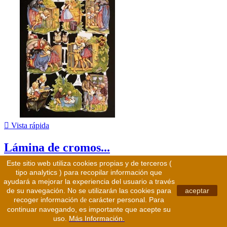

Vista rápida
Lámina de cromos...
Este sitio web utiliza cookies propias y de terceros (
1,50 €
tipo analytics ) para recopilar información que
ayudará a mejorar la experiencia del usuario a través
de su navegación. No se utilizarán las cookies para
aceptar
recoger información
carácter personal. Para
de
continuar navegando, es importante que acepte su
uso.
Más Información.