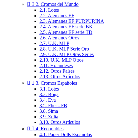


2. Cromos del Mundo
2.1. Lotes
2.2. Alemanes EF
2.3. Alemanes EF PURPURINA
2.4. Alemanes EF serie BK
2.5. Alemanes EF serie TD
2.6. Alemanes Otros
2.7. U.K. MLP
2.8. U.K. MLP Serie Oro
2.9. U.K. MLP Otras Series
2.10. U.K. MLP Otros
2.11. Holandeses
2.12. Otros Países
2.13. Otros Artículos


3. Cromos Españoles
3.1. Lotes
3.2. Boga
3.4. Eva
3.5. Fher - FB
3.8. Sima
3.9. Zulia
3.10. Otros Artículos


4. Recortables
4.1. Paper Dolls Españolas