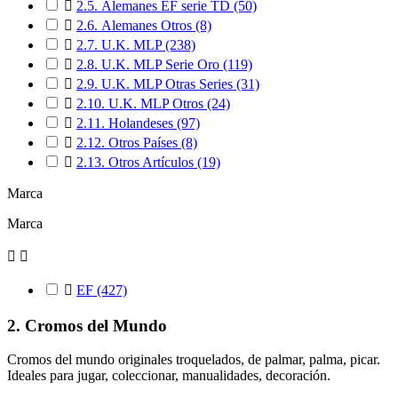

2.5. Alemanes EF serie TD
(50)

2.6. Alemanes Otros
(8)

2.7. U.K. MLP
(238)

2.8. U.K. MLP Serie Oro
(119)

2.9. U.K. MLP Otras Series
(31)

2.10. U.K. MLP Otros
(24)

2.11. Holandeses
(97)

2.12. Otros Países
(8)

2.13. Otros Artículos
(19)
Marca
Marca



EF
(427)
2. Cromos del Mundo
Cromos del mundo originales troquelados, de palmar, palma, picar.
Ideales para jugar, coleccionar, manualidades, decoración.