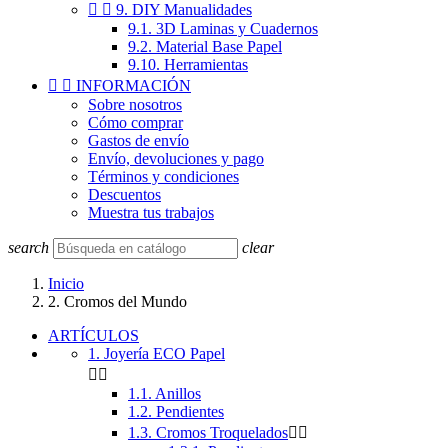


9. DIY Manualidades
9.1. 3D Laminas y Cuadernos
9.2. Material Base Papel
9.10. Herramientas


INFORMACIÓN
Sobre nosotros
Cómo comprar
Gastos de envío
Envío, devoluciones y pago
Términos y condiciones
Descuentos
Muestra tus trabajos
search
clear
Inicio
2. Cromos del Mundo
ARTÍCULOS
1. Joyería ECO Papel


1.1. Anillos
1.2. Pendientes
1.3. Cromos Troquelados

