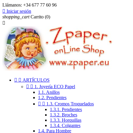
Llámanos:
+34 677 77 60 96

Iniciar sesión
shopping_cart
Carrito
(0)



ARTÍCULOS


1. Joyería ECO Papel
1.1. Anillos
1.2. Pendientes


1.3. Cromos Troquelados
1.3.1. Pendientes
1.3.2. Broches
1.3.3. Horquillas
1.3.4. Colgantes
1.4. Para Hombre