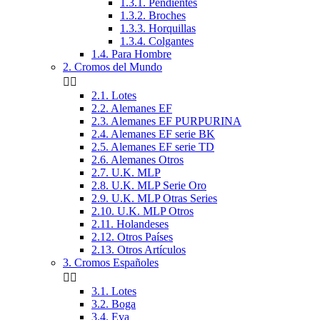
1.3.1. Pendientes
1.3.2. Broches
1.3.3. Horquillas
1.3.4. Colgantes
1.4. Para Hombre
2. Cromos del Mundo


2.1. Lotes
2.2. Alemanes EF
2.3. Alemanes EF PURPURINA
2.4. Alemanes EF serie BK
2.5. Alemanes EF serie TD
2.6. Alemanes Otros
2.7. U.K. MLP
2.8. U.K. MLP Serie Oro
2.9. U.K. MLP Otras Series
2.10. U.K. MLP Otros
2.11. Holandeses
2.12. Otros Países
2.13. Otros Artículos
3. Cromos Españoles


3.1. Lotes
3.2. Boga
3.4. Eva