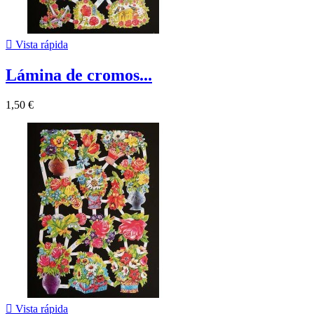

Vista rápida
Lámina de cromos...
1,50 €

Vista rápida