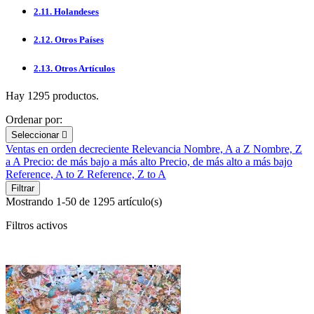
2.11. Holandeses
2.12. Otros Países
2.13. Otros Artículos
Hay 1295 productos.
Ordenar por:
Seleccionar

Ventas en orden decreciente
Relevancia
Nombre, A a Z
Nombre, Z
a A
Precio: de más bajo a más alto
Precio, de más alto a más bajo
Reference, A to Z
Reference, Z to A
Filtrar
Mostrando 1-50 de 1295 artículo(s)
Filtros activos