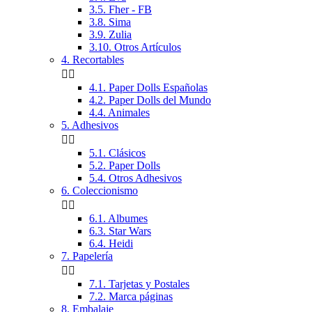
3.5. Fher - FB
3.8. Sima
3.9. Zulia
3.10. Otros Artículos
4. Recortables


4.1. Paper Dolls Españolas
4.2. Paper Dolls del Mundo
4.4. Animales
5. Adhesivos


5.1. Clásicos
5.2. Paper Dolls
5.4. Otros Adhesivos
6. Coleccionismo


6.1. Albumes
6.3. Star Wars
6.4. Heidi
7. Papelería


7.1. Tarjetas y Postales
7.2. Marca páginas
8. Embalaje