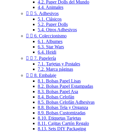
4.2. Paper Dolls del Mundo
4.4. Animales


5. Adhesivos
5.1. Clásicos
5.2. Paper Dolls
5.4. Otros Adhesivos


6. Coleccionismo
6.1. Albumes
6.3. Star Wars
6.4. Heidi


7. Papelería
7.1. Tarjetas y Postales
7.2. Marca páginas


8. Embalaje
8.1. Bolsas Papel Lisas
8.2. Bolsas Papel Estampadas
8.3. Bolsas Papel Asa
8.4. Bolsas Celofán
8.5. Bolsas Celofán Adhesivas
8.8. Bolsas Tela y Organza
8.9. Bolsas Customizadas
8.10. Etiquetas Tarjetas
8.11. Cajitas Cartón Regalo
8.13. Sets DIY Packaging