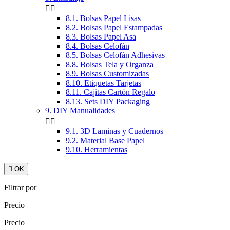


8.1. Bolsas Papel Lisas
8.2. Bolsas Papel Estampadas
8.3. Bolsas Papel Asa
8.4. Bolsas Celofán
8.5. Bolsas Celofán Adhesivas
8.8. Bolsas Tela y Organza
8.9. Bolsas Customizadas
8.10. Etiquetas Tarjetas
8.11. Cajitas Cartón Regalo
8.13. Sets DIY Packaging
9. DIY Manualidades


9.1. 3D Laminas y Cuadernos
9.2. Material Base Papel
9.10. Herramientas

OK
Filtrar por
Precio
Precio