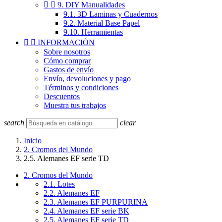


9. DIY Manualidades
9.1. 3D Laminas y Cuadernos
9.2. Material Base Papel
9.10. Herramientas


INFORMACIÓN
Sobre nosotros
Cómo comprar
Gastos de envío
Envío, devoluciones y pago
Términos y condiciones
Descuentos
Muestra tus trabajos
search
clear
Inicio
2. Cromos del Mundo
2.5. Alemanes EF serie TD
2. Cromos del Mundo
2.1. Lotes
2.2. Alemanes EF
2.3. Alemanes EF PURPURINA
2.4. Alemanes EF serie BK
2.5. Alemanes EF serie TD