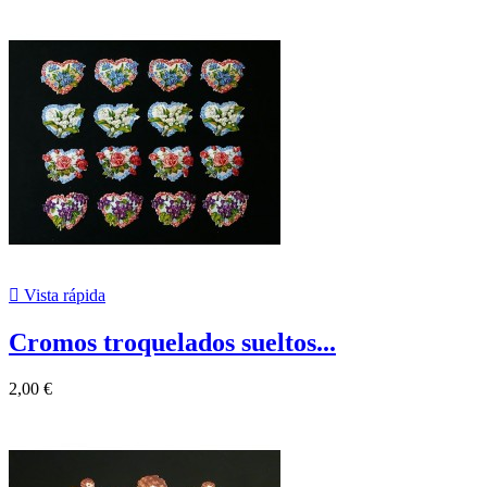

Vista rápida
Cromos troquelados sueltos...
2,00 €