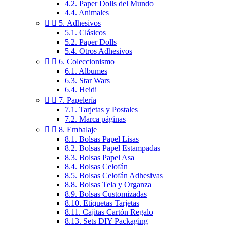
4.2. Paper Dolls del Mundo
4.4. Animales


5. Adhesivos
5.1. Clásicos
5.2. Paper Dolls
5.4. Otros Adhesivos


6. Coleccionismo
6.1. Albumes
6.3. Star Wars
6.4. Heidi


7. Papelería
7.1. Tarjetas y Postales
7.2. Marca páginas


8. Embalaje
8.1. Bolsas Papel Lisas
8.2. Bolsas Papel Estampadas
8.3. Bolsas Papel Asa
8.4. Bolsas Celofán
8.5. Bolsas Celofán Adhesivas
8.8. Bolsas Tela y Organza
8.9. Bolsas Customizadas
8.10. Etiquetas Tarjetas
8.11. Cajitas Cartón Regalo
8.13. Sets DIY Packaging