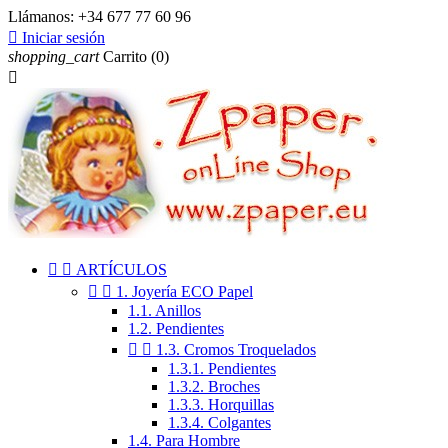
Llámanos:
+34 677 77 60 96

Iniciar sesión
shopping_cart
Carrito
(0)



ARTÍCULOS


1. Joyería ECO Papel
1.1. Anillos
1.2. Pendientes


1.3. Cromos Troquelados
1.3.1. Pendientes
1.3.2. Broches
1.3.3. Horquillas
1.3.4. Colgantes
1.4. Para Hombre