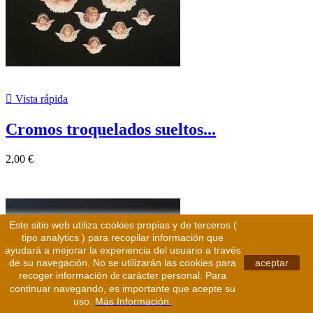

Vista rápida
Cromos troquelados sueltos...
2,00 €
Este sitio web utiliza cookies propias y de terceros (
tipo analytics ) para recopilar información que
ayudará a mejorar la experiencia del usuario a través
de su navegación. No se utilizarán las cookies para
aceptar
recoger información
carácter personal. Para
de
continuar navegando, es importante que acepte su
uso.
Más Información.