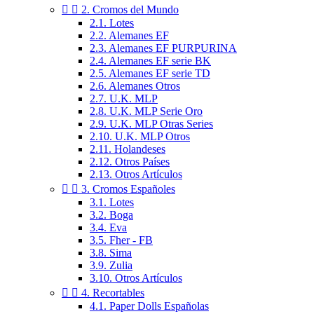


2. Cromos del Mundo
2.1. Lotes
2.2. Alemanes EF
2.3. Alemanes EF PURPURINA
2.4. Alemanes EF serie BK
2.5. Alemanes EF serie TD
2.6. Alemanes Otros
2.7. U.K. MLP
2.8. U.K. MLP Serie Oro
2.9. U.K. MLP Otras Series
2.10. U.K. MLP Otros
2.11. Holandeses
2.12. Otros Países
2.13. Otros Artículos


3. Cromos Españoles
3.1. Lotes
3.2. Boga
3.4. Eva
3.5. Fher - FB
3.8. Sima
3.9. Zulia
3.10. Otros Artículos


4. Recortables
4.1. Paper Dolls Españolas