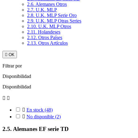
2.6. Alemanes Otros
2.7. U.K. MLP
2.8. U.K. MLP Serie Oro
2.9. U.K. MLP Otras Series
2.10. U.K. MLP Otros
2.11. Holandeses
2.12. Otros Países
2.13. Otros Artículos

OK
Filtrar por
Disponibilidad
Disponibilidad



En stock
(48)

No disponible
(2)
2.5. Alemanes EF serie TD