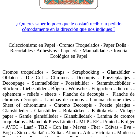
¿ Quieres saber lo poco que te costará recibir tu pedido
cómodamente en la dirección que nos indiques ?
Coleccionismo en Papel · Cromos Troquelados · Paper Dolls ·
Recortables · Adhesivos · Papelería · Manualidades · Joyería
Ecológica en Papel
Cromos troquelados - Scraps - Scrapbooking - Glanzbilder -
Oblaten - Die Cut - Chromos - Decoupis - Poezieplaatjes -
Decoupage - Sammelbilder - Poesiebilder - Stammbuchbilder -
Stücken - Liebesbilder - Bôgen - Wünsche - Filippchen - die cuts -
ephemera - reliefs - sheets - Planche de decoupis - Planche de
chromos découpis - Laminas de cromos - Lamina chrome dies -
Sheet of crhromiums - Chromo Decoupis - Poezie plaatjes -
Glansbilleder - Glansbilder - Bokmärken - Kiiltokuvia - Vintage
paper - Gamle glansbilleder - Glansbilledark - Lamina de cromos
troquelados - Mamelok Press Limited - MLP - EF - Printed - Krüger
- AVEC - Laaf - TBZ - Con Isa - Maves - Fher - Edivas - Eva -
Boga - Sima - Saldaña - Zulia - Album - Ark - Victorian - Muñecas