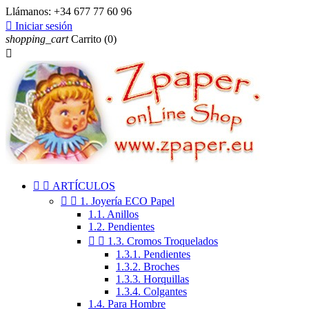
Llámanos:
+34 677 77 60 96

Iniciar sesión
shopping_cart
Carrito
(0)



ARTÍCULOS


1. Joyería ECO Papel
1.1. Anillos
1.2. Pendientes


1.3. Cromos Troquelados
1.3.1. Pendientes
1.3.2. Broches
1.3.3. Horquillas
1.3.4. Colgantes
1.4. Para Hombre