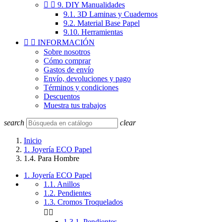


9. DIY Manualidades
9.1. 3D Laminas y Cuadernos
9.2. Material Base Papel
9.10. Herramientas


INFORMACIÓN
Sobre nosotros
Cómo comprar
Gastos de envío
Envío, devoluciones y pago
Términos y condiciones
Descuentos
Muestra tus trabajos
search
clear
Inicio
1. Joyería ECO Papel
1.4. Para Hombre
1. Joyería ECO Papel
1.1. Anillos
1.2. Pendientes
1.3. Cromos Troquelados


1.3.1. Pendientes