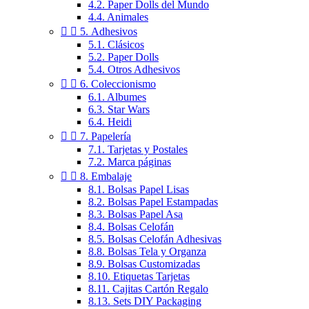
4.2. Paper Dolls del Mundo
4.4. Animales


5. Adhesivos
5.1. Clásicos
5.2. Paper Dolls
5.4. Otros Adhesivos


6. Coleccionismo
6.1. Albumes
6.3. Star Wars
6.4. Heidi


7. Papelería
7.1. Tarjetas y Postales
7.2. Marca páginas


8. Embalaje
8.1. Bolsas Papel Lisas
8.2. Bolsas Papel Estampadas
8.3. Bolsas Papel Asa
8.4. Bolsas Celofán
8.5. Bolsas Celofán Adhesivas
8.8. Bolsas Tela y Organza
8.9. Bolsas Customizadas
8.10. Etiquetas Tarjetas
8.11. Cajitas Cartón Regalo
8.13. Sets DIY Packaging