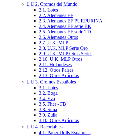


2. Cromos del Mundo
2.1. Lotes
2.2. Alemanes EF
2.3. Alemanes EF PURPURINA
2.4. Alemanes EF serie BK
2.5. Alemanes EF serie TD
2.6. Alemanes Otros
2.7. U.K. MLP
2.8. U.K. MLP Serie Oro
2.9. U.K. MLP Otras Series
2.10. U.K. MLP Otros
2.11. Holandeses
2.12. Otros Países
2.13. Otros Artículos


3. Cromos Españoles
3.1. Lotes
3.2. Boga
3.4. Eva
3.5. Fher - FB
3.8. Sima
3.9. Zulia
3.10. Otros Artículos


4. Recortables
4.1. Paper Dolls Españolas