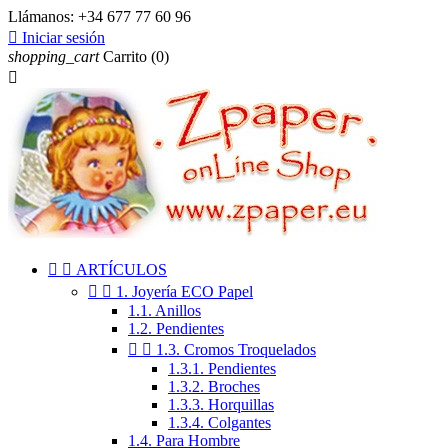
Llámanos:
+34 677 77 60 96

Iniciar sesión
shopping_cart
Carrito
(0)



ARTÍCULOS


1. Joyería ECO Papel
1.1. Anillos
1.2. Pendientes


1.3. Cromos Troquelados
1.3.1. Pendientes
1.3.2. Broches
1.3.3. Horquillas
1.3.4. Colgantes
1.4. Para Hombre