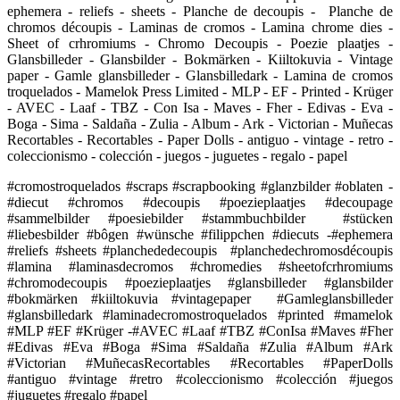
ephemera - reliefs - sheets - Planche de decoupis - Planche de
chromos découpis - Laminas de cromos - Lamina chrome dies -
Sheet of crhromiums - Chromo Decoupis - Poezie plaatjes -
Glansbilleder - Glansbilder - Bokmärken - Kiiltokuvia - Vintage
paper - Gamle glansbilleder - Glansbilledark - Lamina de cromos
troquelados - Mamelok Press Limited - MLP - EF - Printed - Krüger
- AVEC - Laaf - TBZ - Con Isa - Maves - Fher - Edivas - Eva -
Boga - Sima - Saldaña - Zulia - Album - Ark - Victorian - Muñecas
Recortables - Recortables - Paper Dolls - antiguo - vintage - retro -
coleccionismo - colección - juegos - juguetes - regalo - papel
#cromostroquelados #scraps #scrapbooking #glanzbilder #oblaten -
#diecut #chromos #decoupis #poezieplaatjes #decoupage
#sammelbilder #poesiebilder #stammbuchbilder #stücken
#liebesbilder #bôgen #wünsche #filippchen #diecuts -#ephemera
#reliefs #sheets #planchededecoupis #planchedechromosdécoupis
#lamina #laminasdecromos #chromedies #sheetofcrhromiums
#chromodecoupis #poezieplaatjes #glansbilleder #glansbilder
#bokmärken #kiiltokuvia #vintagepaper #Gamleglansbilleder
#glansbilledark #laminadecromostroquelados #printed #mamelok
#MLP #EF #Krüger -#AVEC #Laaf #TBZ #ConIsa #Maves #Fher
#Edivas #Eva #Boga #Sima #Saldaña #Zulia #Album #Ark
#Victorian #MuñecasRecortables #Recortables #PaperDolls
#antiguo #vintage #retro #coleccionismo #colección #juegos
#juguetes #regalo #papel