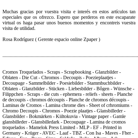
Muchas gracias por vuestra visita e interés en estos artículos tan
especiales que os ofrezco. Espero que perderos en este escaparate
virtual os haga pasar unos buenos momentos y encontreis vuestra
visita de utilidad.
Rosa Rodríguez ( Gerente espacio online Zpaper )
..............................................................................................................
Cromos Troquelados - Scraps - Scrapbooking - Glanzbilder -
Oblaten - Die Cut - Chromos - Decoupis - Poezieplaatjes -
Decoupage - Sammelbilder - Poesiebilder - Stammbuchbilder -
Oblaten - Glanzbilder - Stücken - Liebesbilder - Bôgen - Wünsche -
Filippchen - Scraps - die cuts - ephemera - reliefs - sheets - Planche
de decoupis - chromos découpis - Planche de chromos découpis -
Laminas de Cromos - Lamina chrome dies - Sheet of crhromiums -
Chromo Decoupis - Chromos - Poezie plaatjes - Glansbilleder -
Glansbilder - Bokmärken - Kiiltokuvia - Vintage paper - Gamle
glansbilleder - Glansbilledark - Decoupage - Lamina de cromos
troquelados - Mamelok Press Limited - MLP - EF - Printed in
Germany - Krüger - AVEC - Laaf - TBZ - Con Isa - Maves - Fher -