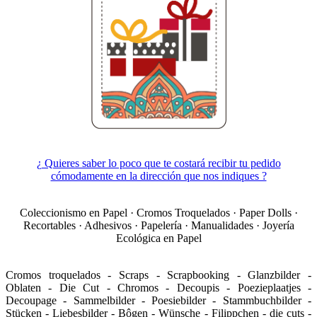
¿ Quieres saber lo poco que te costará recibir tu pedido
cómodamente en la dirección que nos indiques ?
Coleccionismo en Papel · Cromos Troquelados · Paper Dolls ·
Recortables · Adhesivos · Papelería · Manualidades · Joyería
Ecológica en Papel
Cromos troquelados - Scraps - Scrapbooking - Glanzbilder -
Oblaten - Die Cut - Chromos - Decoupis - Poezieplaatjes -
Decoupage - Sammelbilder - Poesiebilder - Stammbuchbilder -
Stücken - Liebesbilder - Bôgen - Wünsche - Filippchen - die cuts -