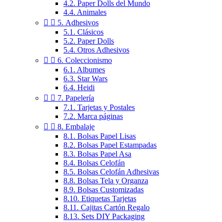
4.2. Paper Dolls del Mundo
4.4. Animales


5. Adhesivos
5.1. Clásicos
5.2. Paper Dolls
5.4. Otros Adhesivos


6. Coleccionismo
6.1. Albumes
6.3. Star Wars
6.4. Heidi


7. Papelería
7.1. Tarjetas y Postales
7.2. Marca páginas


8. Embalaje
8.1. Bolsas Papel Lisas
8.2. Bolsas Papel Estampadas
8.3. Bolsas Papel Asa
8.4. Bolsas Celofán
8.5. Bolsas Celofán Adhesivas
8.8. Bolsas Tela y Organza
8.9. Bolsas Customizadas
8.10. Etiquetas Tarjetas
8.11. Cajitas Cartón Regalo
8.13. Sets DIY Packaging