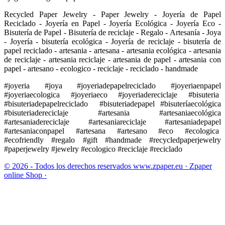
Recycled Paper Jewelry - Paper Jewelry - Joyería de Papel
Reciclado - Joyería en Papel - Joyería Ecológica - Joyería Eco -
Bisutería de Papel - Bisutería de reciclaje - Regalo - Artesanía - Joya
- Joyería - bisutería ecológica - Joyería de reciclaje - bisutería de
papel reciclado - artesania - artesana - artesania ecológica - artesania
de reciclaje - artesania reciclaje - artesania de papel - artesania con
papel - artesano - ecologico - reciclaje - reciclado - handmade
#joyeria #joya #joyeriadepapelreciclado #joyeriaenpapel
#joyeriaecologica #joyeriaeco #joyeriadereciclaje #bisuteria
#bisuteriadepapelreciclado #bisuteriadepapel #bisuteríaecológica
#bisuteriadereciclaje #artesania #artesaniaecológica
#artesaniadereciclaje #artesaniareciclaje #artesaniadepapel
#artesaniaconpapel #artesana #artesano #eco #ecologica
#ecofriendly #regalo #gift #handmade #recycledpaperjewelry
#paperjewelry #jewelry #ecologico #reciclaje #reciclado
© 2026 - Todos los derechos reservados www.zpaper.eu · Zpaper
online Shop ·