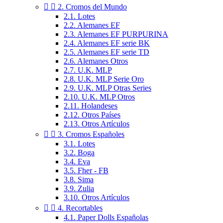


2. Cromos del Mundo
2.1. Lotes
2.2. Alemanes EF
2.3. Alemanes EF PURPURINA
2.4. Alemanes EF serie BK
2.5. Alemanes EF serie TD
2.6. Alemanes Otros
2.7. U.K. MLP
2.8. U.K. MLP Serie Oro
2.9. U.K. MLP Otras Series
2.10. U.K. MLP Otros
2.11. Holandeses
2.12. Otros Países
2.13. Otros Artículos


3. Cromos Españoles
3.1. Lotes
3.2. Boga
3.4. Eva
3.5. Fher - FB
3.8. Sima
3.9. Zulia
3.10. Otros Artículos


4. Recortables
4.1. Paper Dolls Españolas