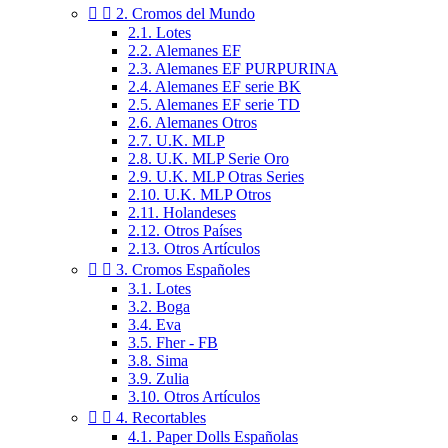


2. Cromos del Mundo
2.1. Lotes
2.2. Alemanes EF
2.3. Alemanes EF PURPURINA
2.4. Alemanes EF serie BK
2.5. Alemanes EF serie TD
2.6. Alemanes Otros
2.7. U.K. MLP
2.8. U.K. MLP Serie Oro
2.9. U.K. MLP Otras Series
2.10. U.K. MLP Otros
2.11. Holandeses
2.12. Otros Países
2.13. Otros Artículos


3. Cromos Españoles
3.1. Lotes
3.2. Boga
3.4. Eva
3.5. Fher - FB
3.8. Sima
3.9. Zulia
3.10. Otros Artículos


4. Recortables
4.1. Paper Dolls Españolas