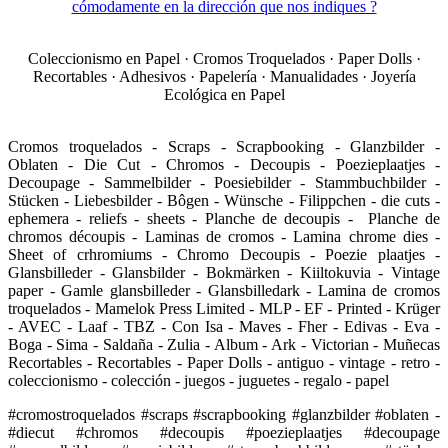
cómodamente en la dirección que nos indiques ?
Coleccionismo en Papel · Cromos Troquelados · Paper Dolls ·
Recortables · Adhesivos · Papelería · Manualidades · Joyería
Ecológica en Papel
Cromos troquelados - Scraps - Scrapbooking - Glanzbilder -
Oblaten - Die Cut - Chromos - Decoupis - Poezieplaatjes -
Decoupage - Sammelbilder - Poesiebilder - Stammbuchbilder -
Stücken - Liebesbilder - Bôgen - Wünsche - Filippchen - die cuts -
ephemera - reliefs - sheets - Planche de decoupis - Planche de
chromos découpis - Laminas de cromos - Lamina chrome dies -
Sheet of crhromiums - Chromo Decoupis - Poezie plaatjes -
Glansbilleder - Glansbilder - Bokmärken - Kiiltokuvia - Vintage
paper - Gamle glansbilleder - Glansbilledark - Lamina de cromos
troquelados - Mamelok Press Limited - MLP - EF - Printed - Krüger
- AVEC - Laaf - TBZ - Con Isa - Maves - Fher - Edivas - Eva -
Boga - Sima - Saldaña - Zulia - Album - Ark - Victorian - Muñecas
Recortables - Recortables - Paper Dolls - antiguo - vintage - retro -
coleccionismo - colección - juegos - juguetes - regalo - papel
#cromostroquelados #scraps #scrapbooking #glanzbilder #oblaten -
#diecut #chromos #decoupis #poezieplaatjes #decoupage