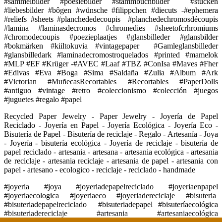
#sammelbilder #poesiebilder #stammbuchbilder #stücken
#liebesbilder #bôgen #wünsche #filippchen #diecuts -#ephemera
#reliefs #sheets #planchededecoupis #planchedechromosdécoupis
#lamina #laminasdecromos #chromedies #sheetofcrhromiums
#chromodecoupis #poezieplaatjes #glansbilleder #glansbilder
#bokmärken #kiiltokuvia #vintagepaper #Gamleglansbilleder
#glansbilledark #laminadecromostroquelados #printed #mamelok
#MLP #EF #Krüger -#AVEC #Laaf #TBZ #ConIsa #Maves #Fher
#Edivas #Eva #Boga #Sima #Saldaña #Zulia #Album #Ark
#Victorian #MuñecasRecortables #Recortables #PaperDolls
#antiguo #vintage #retro #coleccionismo #colección #juegos
#juguetes #regalo #papel
Recycled Paper Jewelry - Paper Jewelry - Joyería de Papel
Reciclado - Joyería en Papel - Joyería Ecológica - Joyería Eco -
Bisutería de Papel - Bisutería de reciclaje - Regalo - Artesanía - Joya
- Joyería - bisutería ecológica - Joyería de reciclaje - bisutería de
papel reciclado - artesania - artesana - artesania ecológica - artesania
de reciclaje - artesania reciclaje - artesania de papel - artesania con
papel - artesano - ecologico - reciclaje - reciclado - handmade
#joyeria #joya #joyeriadepapelreciclado #joyeriaenpapel
#joyeriaecologica #joyeriaeco #joyeriadereciclaje #bisuteria
#bisuteriadepapelreciclado #bisuteriadepapel #bisuteríaecológica
#bisuteriadereciclaje #artesania #artesaniaecológica