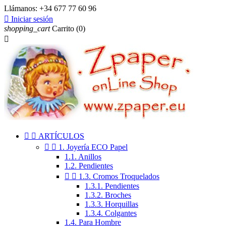
Llámanos:
+34 677 77 60 96

Iniciar sesión
shopping_cart
Carrito
(0)



ARTÍCULOS


1. Joyería ECO Papel
1.1. Anillos
1.2. Pendientes


1.3. Cromos Troquelados
1.3.1. Pendientes
1.3.2. Broches
1.3.3. Horquillas
1.3.4. Colgantes
1.4. Para Hombre