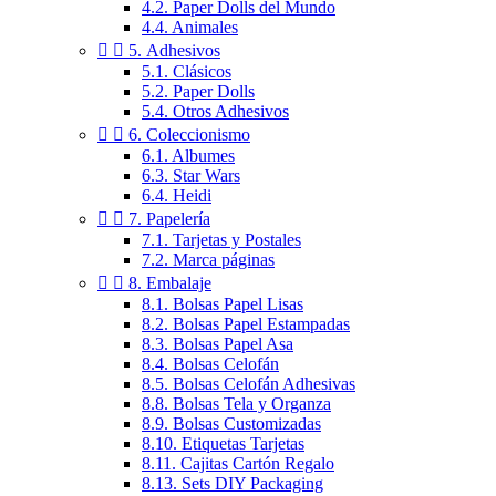
4.2. Paper Dolls del Mundo
4.4. Animales


5. Adhesivos
5.1. Clásicos
5.2. Paper Dolls
5.4. Otros Adhesivos


6. Coleccionismo
6.1. Albumes
6.3. Star Wars
6.4. Heidi


7. Papelería
7.1. Tarjetas y Postales
7.2. Marca páginas


8. Embalaje
8.1. Bolsas Papel Lisas
8.2. Bolsas Papel Estampadas
8.3. Bolsas Papel Asa
8.4. Bolsas Celofán
8.5. Bolsas Celofán Adhesivas
8.8. Bolsas Tela y Organza
8.9. Bolsas Customizadas
8.10. Etiquetas Tarjetas
8.11. Cajitas Cartón Regalo
8.13. Sets DIY Packaging