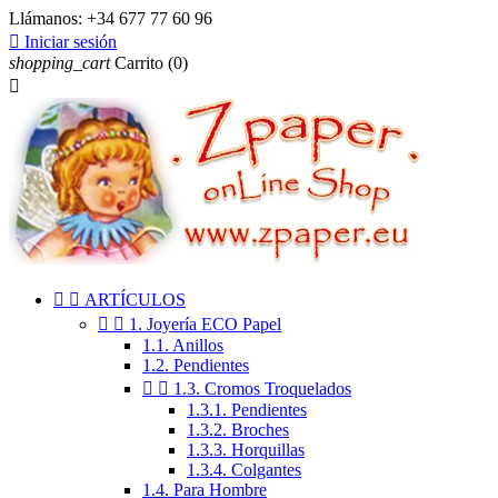
Llámanos:
+34 677 77 60 96

Iniciar sesión
shopping_cart
Carrito
(0)



ARTÍCULOS


1. Joyería ECO Papel
1.1. Anillos
1.2. Pendientes


1.3. Cromos Troquelados
1.3.1. Pendientes
1.3.2. Broches
1.3.3. Horquillas
1.3.4. Colgantes
1.4. Para Hombre