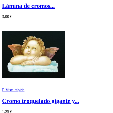
Lámina de cromos...
3,00 €

Vista rápida
Cromo troquelado gigante y...
1,25 €