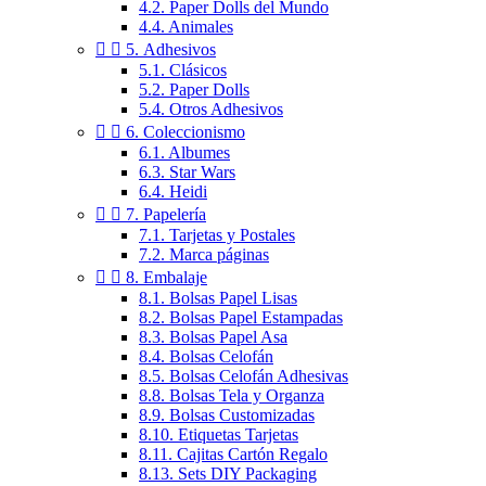
4.2. Paper Dolls del Mundo
4.4. Animales


5. Adhesivos
5.1. Clásicos
5.2. Paper Dolls
5.4. Otros Adhesivos


6. Coleccionismo
6.1. Albumes
6.3. Star Wars
6.4. Heidi


7. Papelería
7.1. Tarjetas y Postales
7.2. Marca páginas


8. Embalaje
8.1. Bolsas Papel Lisas
8.2. Bolsas Papel Estampadas
8.3. Bolsas Papel Asa
8.4. Bolsas Celofán
8.5. Bolsas Celofán Adhesivas
8.8. Bolsas Tela y Organza
8.9. Bolsas Customizadas
8.10. Etiquetas Tarjetas
8.11. Cajitas Cartón Regalo
8.13. Sets DIY Packaging