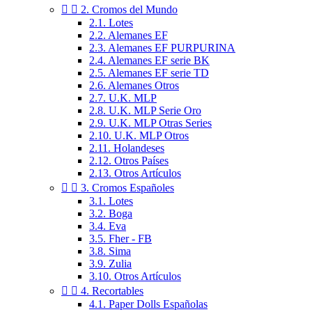


2. Cromos del Mundo
2.1. Lotes
2.2. Alemanes EF
2.3. Alemanes EF PURPURINA
2.4. Alemanes EF serie BK
2.5. Alemanes EF serie TD
2.6. Alemanes Otros
2.7. U.K. MLP
2.8. U.K. MLP Serie Oro
2.9. U.K. MLP Otras Series
2.10. U.K. MLP Otros
2.11. Holandeses
2.12. Otros Países
2.13. Otros Artículos


3. Cromos Españoles
3.1. Lotes
3.2. Boga
3.4. Eva
3.5. Fher - FB
3.8. Sima
3.9. Zulia
3.10. Otros Artículos


4. Recortables
4.1. Paper Dolls Españolas