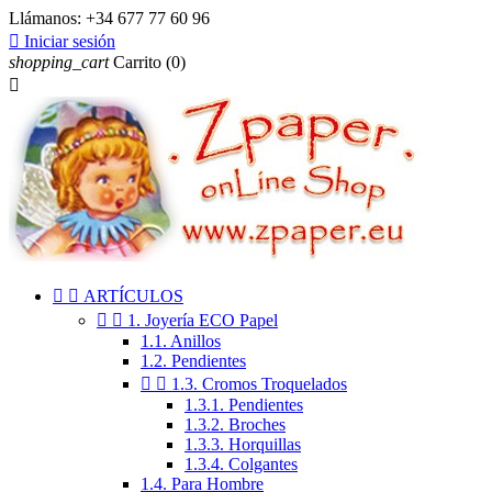
Llámanos:
+34 677 77 60 96

Iniciar sesión
shopping_cart
Carrito
(0)



ARTÍCULOS


1. Joyería ECO Papel
1.1. Anillos
1.2. Pendientes


1.3. Cromos Troquelados
1.3.1. Pendientes
1.3.2. Broches
1.3.3. Horquillas
1.3.4. Colgantes
1.4. Para Hombre