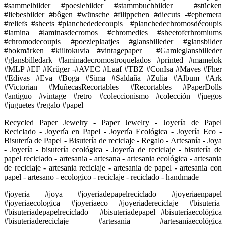
#sammelbilder #poesiebilder #stammbuchbilder #stücken
#liebesbilder #bôgen #wünsche #filippchen #diecuts -#ephemera
#reliefs #sheets #planchededecoupis #planchedechromosdécoupis
#lamina #laminasdecromos #chromedies #sheetofcrhromiums
#chromodecoupis #poezieplaatjes #glansbilleder #glansbilder
#bokmärken #kiiltokuvia #vintagepaper #Gamleglansbilleder
#glansbilledark #laminadecromostroquelados #printed #mamelok
#MLP #EF #Krüger -#AVEC #Laaf #TBZ #ConIsa #Maves #Fher
#Edivas #Eva #Boga #Sima #Saldaña #Zulia #Album #Ark
#Victorian #MuñecasRecortables #Recortables #PaperDolls
#antiguo #vintage #retro #coleccionismo #colección #juegos
#juguetes #regalo #papel
Recycled Paper Jewelry - Paper Jewelry - Joyería de Papel
Reciclado - Joyería en Papel - Joyería Ecológica - Joyería Eco -
Bisutería de Papel - Bisutería de reciclaje - Regalo - Artesanía - Joya
- Joyería - bisutería ecológica - Joyería de reciclaje - bisutería de
papel reciclado - artesania - artesana - artesania ecológica - artesania
de reciclaje - artesania reciclaje - artesania de papel - artesania con
papel - artesano - ecologico - reciclaje - reciclado - handmade
#joyeria #joya #joyeriadepapelreciclado #joyeriaenpapel
#joyeriaecologica #joyeriaeco #joyeriadereciclaje #bisuteria
#bisuteriadepapelreciclado #bisuteriadepapel #bisuteríaecológica
#bisuteriadereciclaje #artesania #artesaniaecológica