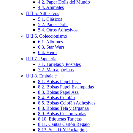
4.2. Paper Dolls del Mundo
4.4. Animales


5. Adhesivos
5.1. Clásicos
5.2. Paper Dolls
5.4. Otros Adhesivos


6. Coleccionismo
6.1. Albumes
6.3. Star Wars
6.4. Heidi


7. Papelería
7.1. Tarjetas y Postales
7.2. Marca páginas


8. Embalaje
8.1. Bolsas Papel Lisas
8.2. Bolsas Papel Estampadas
8.3. Bolsas Papel Asa
8.4. Bolsas Celofán
8.5. Bolsas Celofán Adhesivas
8.8. Bolsas Tela y Organza
8.9. Bolsas Customizadas
8.10. Etiquetas Tarjetas
8.11. Cajitas Cartón Regalo
8.13. Sets DIY Packaging