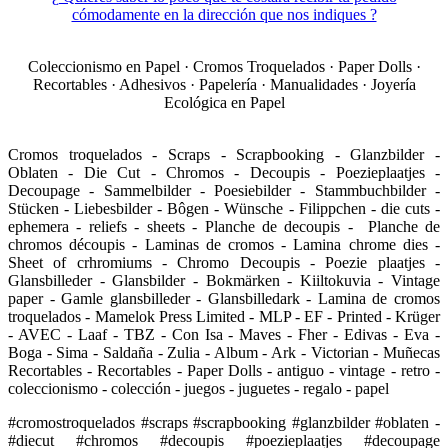
cómodamente en la dirección que nos indiques ?
Coleccionismo en Papel · Cromos Troquelados · Paper Dolls ·
Recortables · Adhesivos · Papelería · Manualidades · Joyería
Ecológica en Papel
Cromos troquelados - Scraps - Scrapbooking - Glanzbilder -
Oblaten - Die Cut - Chromos - Decoupis - Poezieplaatjes -
Decoupage - Sammelbilder - Poesiebilder - Stammbuchbilder -
Stücken - Liebesbilder - Bôgen - Wünsche - Filippchen - die cuts -
ephemera - reliefs - sheets - Planche de decoupis - Planche de
chromos découpis - Laminas de cromos - Lamina chrome dies -
Sheet of crhromiums - Chromo Decoupis - Poezie plaatjes -
Glansbilleder - Glansbilder - Bokmärken - Kiiltokuvia - Vintage
paper - Gamle glansbilleder - Glansbilledark - Lamina de cromos
troquelados - Mamelok Press Limited - MLP - EF - Printed - Krüger
- AVEC - Laaf - TBZ - Con Isa - Maves - Fher - Edivas - Eva -
Boga - Sima - Saldaña - Zulia - Album - Ark - Victorian - Muñecas
Recortables - Recortables - Paper Dolls - antiguo - vintage - retro -
coleccionismo - colección - juegos - juguetes - regalo - papel
#cromostroquelados #scraps #scrapbooking #glanzbilder #oblaten -
#diecut #chromos #decoupis #poezieplaatjes #decoupage