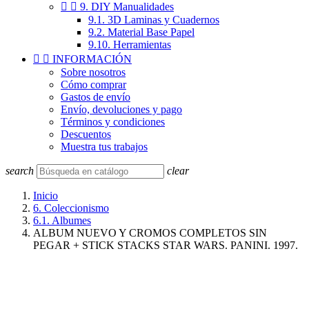


9. DIY Manualidades
9.1. 3D Laminas y Cuadernos
9.2. Material Base Papel
9.10. Herramientas


INFORMACIÓN
Sobre nosotros
Cómo comprar
Gastos de envío
Envío, devoluciones y pago
Términos y condiciones
Descuentos
Muestra tus trabajos
search
clear
Inicio
6. Coleccionismo
6.1. Albumes
ALBUM NUEVO Y CROMOS COMPLETOS SIN
PEGAR + STICK STACKS STAR WARS. PANINI. 1997.