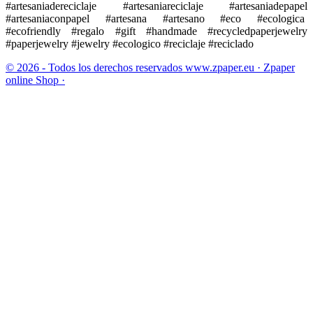
#artesaniadereciclaje #artesaniareciclaje #artesaniadepapel
#artesaniaconpapel #artesana #artesano #eco #ecologica
#ecofriendly #regalo #gift #handmade #recycledpaperjewelry
#paperjewelry #jewelry #ecologico #reciclaje #reciclado
© 2026 - Todos los derechos reservados www.zpaper.eu · Zpaper
online Shop ·