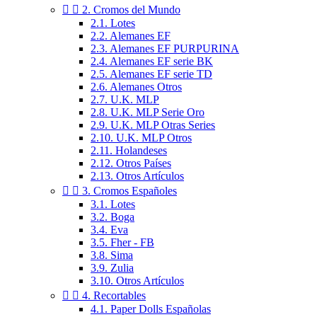


2. Cromos del Mundo
2.1. Lotes
2.2. Alemanes EF
2.3. Alemanes EF PURPURINA
2.4. Alemanes EF serie BK
2.5. Alemanes EF serie TD
2.6. Alemanes Otros
2.7. U.K. MLP
2.8. U.K. MLP Serie Oro
2.9. U.K. MLP Otras Series
2.10. U.K. MLP Otros
2.11. Holandeses
2.12. Otros Países
2.13. Otros Artículos


3. Cromos Españoles
3.1. Lotes
3.2. Boga
3.4. Eva
3.5. Fher - FB
3.8. Sima
3.9. Zulia
3.10. Otros Artículos


4. Recortables
4.1. Paper Dolls Españolas